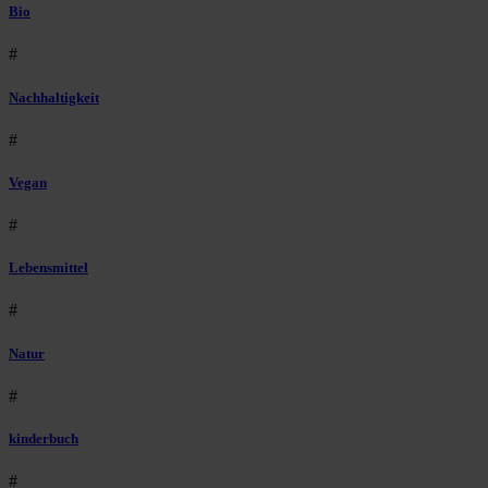
Bio
#
Nachhaltigkeit
#
Vegan
#
Lebensmittel
#
Natur
#
kinderbuch
#