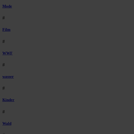
Mode
#
Film
#
WWF
#
wasser
#
Kinder
#
Wald