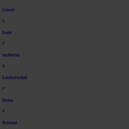
Umwelt
#
Essen
#
nachhaltig
#
Landwirtschaft
#
Design
#
Regional