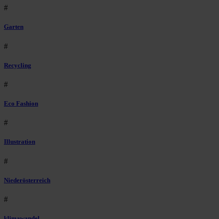
#
Garten
#
Recycling
#
Eco Fashion
#
Illustration
#
Niederösterreich
#
klimawandel