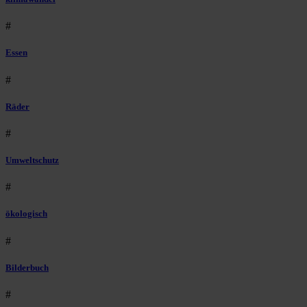
#
Essen
#
Räder
#
Umweltschutz
#
ökologisch
#
Bilderbuch
#