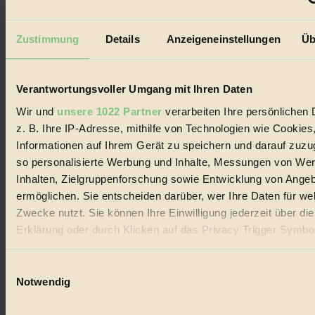
seine Bewegungen festzuhalten.
Außerdem im Heft
Zustimmung
Details
Anzeigeneinstellungen
Üb
RISKANT:
Wenn Meeres- und Wildvögel im
Freilandhühnerbetrieb vorbeischauen.
GEMEIN:
Tropische Stechmücken fühlen sich in
Verantwortungsvoller Umgang mit Ihren Daten
Mitteleuropa inziwschen oft zu Hause.
Wir und
unsere 1022 Partner
verarbeiten Ihre persönlichen 
GEMEINER:
Es gibt nun Weinflaschen, die nach
Entleerung voll wieder zu dir zurückkommen.
z. B. Ihre IP-Adresse, mithilfe von Technologien wie Cookies
Informationen auf Ihrem Gerät zu speichern und darauf zuzu
so personalisierte Werbung und Inhalte, Messungen von We
Inhalten, Zielgruppenforschung sowie Entwicklung von Ange
ermöglichen. Sie entscheiden darüber, wer Ihre Daten für we
Der BIORAMA-Newsletter
Zwecke nutzt. Sie können Ihre Einwilligung jederzeit über di
Erklärung oder durch Klicken auf das Privacy Trigger Symbo
Erhalte in regelmäßigen Abständen die aktuellsten Artikel,
Gewinnspiele & Ausgaben übersichtlich aufbereitet vom
oder widerrufen
BIORAMA-Magazin per E-Mail.
Einwilligungsauswahl
Wenn Sie es erlauben, würden wir auch gerne:
Notwendig
Jetzt eintragen:
Informationen über Ihre geografische Lage erfassen, 