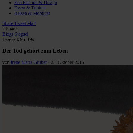
Eco Fashion & Design
Essen & Trinken
Reisen & Mobilität
Share
Tweet
Mail
2
Shares
Blogs
Stöpsel
Lesezeit: 9m 19s
Der Tod gehört zum Leben
von
Irene Maria Gruber
·
23. Oktober 2015