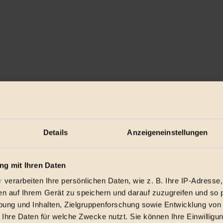
Details
Anzeigeneinstellungen
g mit Ihren Daten
r
verarbeiten Ihre persönlichen Daten, wie z. B. Ihre IP-Adresse,
 schön illustrierten Buch, dass der Tod ein unbedingter Teil des Leben
kraften, dass selbst Hasen und Mäuse keine Angst mehr vor ihm haben. 
en auf Ihrem Gerät zu speichern und darauf zuzugreifen und so 
iesel zu fangen, doch selbst dieses muss er laufen lassen: Schließlich 
ung und Inhalten, Zielgruppenforschung sowie Entwicklung von
 kann der Fuchs seine Äpfel ungestört genießen. Er wird älter und eine
 Ihre Daten für welche Zwecke nutzt. Sie können Ihre Einwilligun
ickste Tod kleben, aber er bleibt ungerührt und wartet geduldig. Als sein