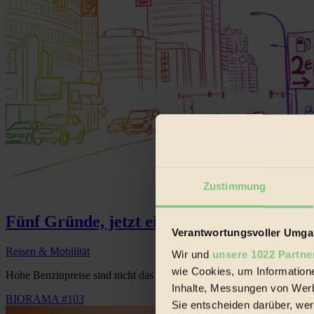
Zustimmung
Fünf Gründe, jetzt ein E-Auto zu kaufen.
Verantwortungsvoller Umgan
Reisen & Mobilität
Wir und
unsere 1022 Partne
wie Cookies, um Information
Hohe Benzinpreise sind nicht das einzige Argument, das für einen Ums
Inhalte, Messungen von Werb
BIORAMA #103
Sie entscheiden darüber, wer