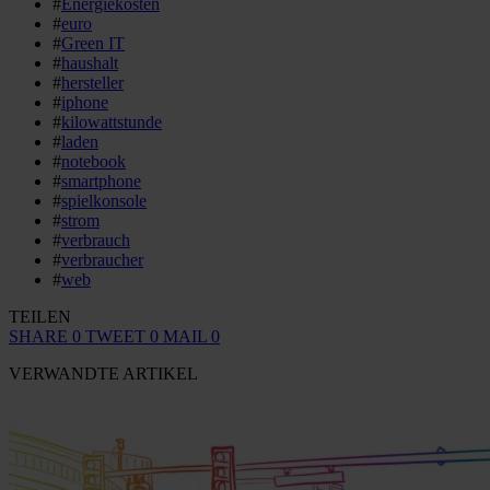
#
Energiekosten
#
euro
#
Green IT
#
haushalt
#
hersteller
#
iphone
#
kilowattstunde
#
laden
#
notebook
#
smartphone
#
spielkonsole
#
strom
#
verbrauch
#
verbraucher
#
web
TEILEN
SHARE
0
TWEET
0
MAIL
0
VERWANDTE ARTIKEL