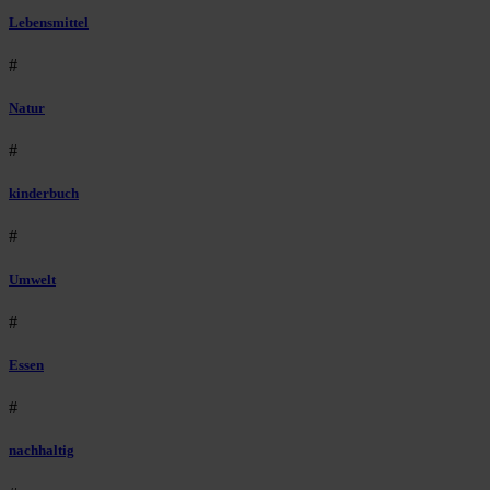
Lebensmittel
#
Natur
#
kinderbuch
#
Umwelt
#
Essen
#
nachhaltig