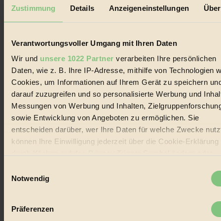
Zustimmung
Details
Anzeigeneinstellungen
Über
Der BIORAMA-Newsletter
Verantwortungsvoller Umgang mit Ihren Daten
Erhalte in regelmäßigen Abständen die aktuellsten Artikel,
Wir und
unsere 1022 Partner
verarbeiten Ihre persönlichen
Gewinnspiele & Ausgaben übersichtlich aufbereitet vom
BIORAMA-Magazin per E-Mail.
Daten, wie z. B. Ihre IP-Adresse, mithilfe von Technologien w
Cookies, um Informationen auf Ihrem Gerät zu speichern un
darauf zuzugreifen und so personalisierte Werbung und Inhal
Jetzt eintragen:
Messungen von Werbung und Inhalten, Zielgruppenforschun
sowie Entwicklung von Angeboten zu ermöglichen. Sie
entscheiden darüber, wer Ihre Daten für welche Zwecke nutzt
können Ihre Einwilligung jederzeit über die Cookie-Erklärung
durch Klicken auf das Privacy Trigger Symbol ändern oder
widerrufen
Einwilligungsauswahl
© 2026 Biorama GmbH
Notwendig
Impressum & Disclaimer
Wenn Sie es erlauben, würden wir auch gerne:
Datenschutz
Informationen über Ihre geografische Lage erfassen,
Mediadaten
Präferenzen
welche bis auf einige Meter genau sein können
Biorama steht für einen nachhaltigen Lebensstil und bewussten