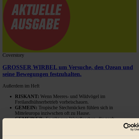
Coverstory
GROSSER WIRBEL um Versuche, den Ozean und
seine Bewegungen festzuhalten.
Außerdem im Heft
RISKANT:
Wenn Meeres- und Wildvögel im
Freilandhühnerbetrieb vorbeischauen.
GEMEIN:
Tropische Stechmücken fühlen sich in
Mitteleuropa inziwschen oft zu Hause.
GEMEINER:
Es gibt nun Weinflaschen, die nach
Entleerung voll wieder zu dir zurückkommen.