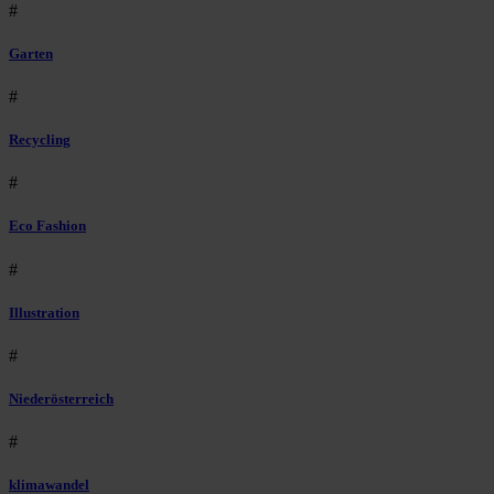
#
Garten
#
Recycling
#
Eco Fashion
#
Illustration
#
Niederösterreich
#
klimawandel