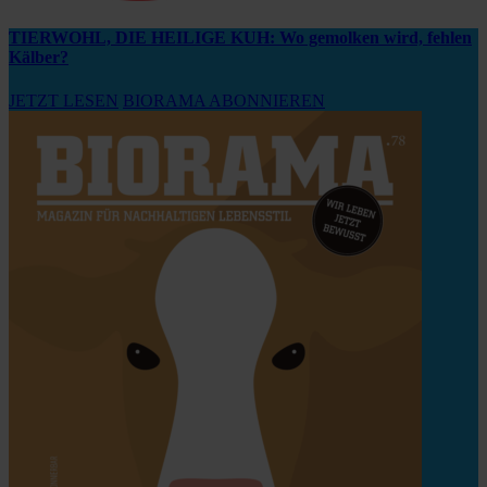
TIERWOHL, DIE HEILIGE KUH: Wo gemolken wird, fehlen
Kälber?
JETZT LESEN
BIORAMA ABONNIEREN