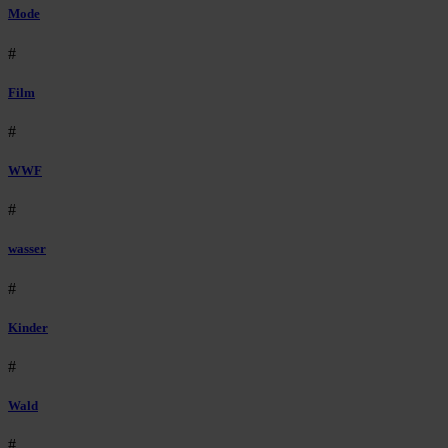
Mode
#
Film
#
WWF
#
wasser
#
Kinder
#
Wald
#