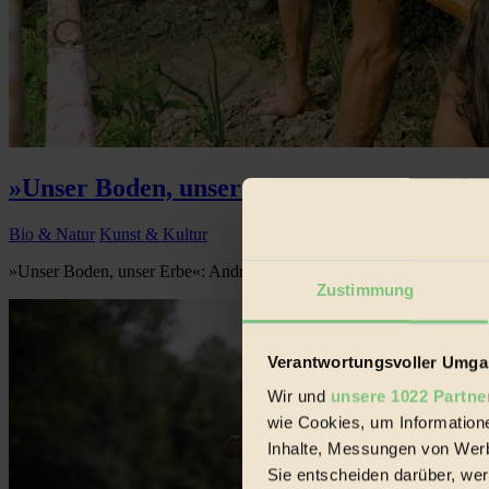
»Unser Boden, unser Erbe«: ein Film stifte
Bio & Natur
Kunst & Kultur
»Unser Boden, unser Erbe«: Andreas Karl-Barth, Aktivist der Humu
Zustimmung
Verantwortungsvoller Umgan
Wir und
unsere 1022 Partne
wie Cookies, um Information
Inhalte, Messungen von Werb
Sie entscheiden darüber, wer