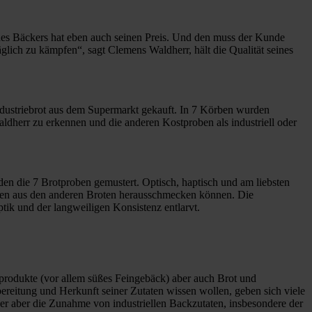
des Bäckers hat eben auch seinen Preis. Und den muss der Kunde
glich zu kämpfen“, sagt Clemens Waldherr, hält die Qualität seines
ndustriebrot aus dem Supermarkt gekauft. In 7 Körben wurden
dherr zu erkennen und die anderen Kostproben als industriell oder
en die 7 Brotproben gemustert. Optisch, haptisch und am liebsten
rren aus den anderen Broten herausschmecken können. Die
ik und der langweiligen Konsistenz entlarvt.
nprodukte (vor allem süßes Feingebäck) aber auch Brot und
reitung und Herkunft seiner Zutaten wissen wollen, geben sich viele
ker aber die Zunahme von industriellen Backzutaten, insbesondere der