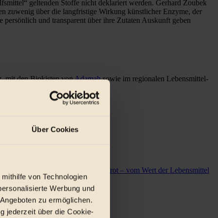
fsmittel“ geltenden Stoffe nicht deklariert werden. Gerhard Zoubek
en zuwenig über die langfristige Wirkung künstlicher Enzyme, der
 persönlich und transparent über ihre Zutaten Auskunft geben
z, mit den Biokisten von
Adamah
sowie im regionalen Lebensmittel-
Über Cookies
der Dokumentation
„Unser tägliches Brot – vom Wert der Lebensmittel
 mithilfe von Technologien
personalisierte Werbung und
 Angeboten zu ermöglichen.
g jederzeit über die Cookie-