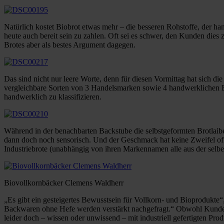
Natürlich kostet Biobrot etwas mehr – die besseren Rohstoffe, der 
heute auch bereit sein zu zahlen. Oft sei es schwer, den Kunden dies
Brotes aber als bestes Argument dagegen.
Das sind nicht nur leere Worte, denn für diesen Vormittag hat sich
vergleichbare Sorten von 3 Handelsmarken sowie 4 handwerklichen Be
handwerklich zu klassifizieren.
Während in der benachbarten Backstube die selbstgeformten Brotlaibe
dann doch noch sensorisch. Und der Geschmack hat keine Zweifel of
Industriebrote (unabhängig von ihren Markennamen alle aus der selbe
Biovollkornbäcker Clemens Waldherr
„Es gibt ein gesteigertes Bewusstsein für Vollkorn- und Bioprodukte
Backwaren ohne Hefe werden verstärkt nachgefragt.“ Obwohl Kunden v
leider doch – wissen oder unwissend – mit industriell gefertigten P