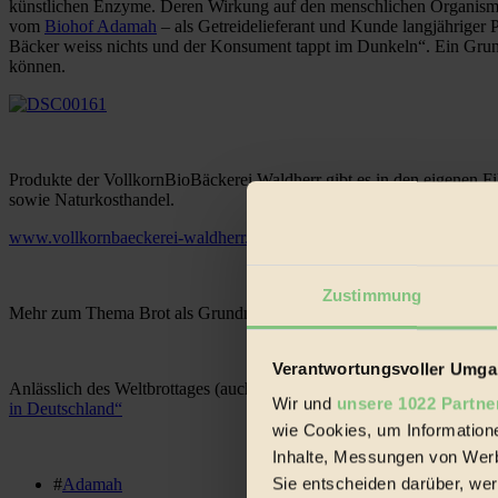
künstlichen Enzyme. Deren Wirkung auf den menschlichen Organismus i
vom
Biohof Adamah
– als Getreidelieferant und Kunde langjähriger 
Bäcker weiss nichts und der Konsument tappt im Dunkeln“. Ein Grund 
können.
Produkte der VollkornBioBäckerei Waldherr gibt es in den eigenen Fi
sowie Naturkosthandel.
www.vollkornbaeckerei-waldherr.at
Zustimmung
Mehr zum Thema Brot als Grundnahrungsmittel: in
Biorama #16
Verantwortungsvoller Umgan
Anlässlich des Weltbrottages (auch als Welternährungstag bekannt)
Wir und
unsere 1022 Partne
in Deutschland“
wie Cookies, um Information
Inhalte, Messungen von Werb
Sie entscheiden darüber, wer
#
Adamah