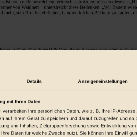
st noch nicht ausreichend erforscht – trotzdem müssen diese als „Hil
Partner von Waldherr – unterstreicht diese Bedenken. „Wir Bauern wiss
mehr, sein Brot bei ehrlichen, handwerklichen Bäckern zu kaufen, die
lialen in Wien (Naschmarkt & Marc Aurel Strasse), Eisenstadt und Gra
Details
Anzeigeneinstellungen
g mit Ihren Daten
 zeigt der Bayrische Rundfunk BR um 19.00 Uhr die Erstausstrahlung 
r
verarbeiten Ihre persönlichen Daten, wie z. B. Ihre IP-Adresse,
en auf Ihrem Gerät zu speichern und darauf zuzugreifen und so 
ung und Inhalten, Zielgruppenforschung sowie Entwicklung von
 Ihre Daten für welche Zwecke nutzt. Sie können Ihre Einwilligun