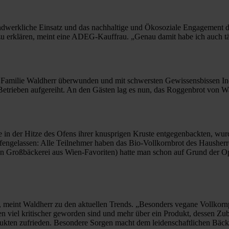
handwerkliche Einsatz und das nachhaltige und Ökosoziale Engagement 
 zu erklären, meint eine ADEG-Kauffrau. „Genau damit habe ich auch tä
 die Familie Waldherr überwunden und mit schwersten Gewissensbissen I
trieben aufgereiht. An den Gästen lag es nun, das Roggenbrot von Wal
 in der Hitze des Ofens ihrer knusprigen Kruste entgegenbackten, wurd
fengelassen: Alle Teilnehmer haben das Bio-Vollkornbrot des Haushe
n Großbäckerei aus Wien-Favoriten) hatte man schon auf Grund der Opt
“, meint Waldherr zu den aktuellen Trends. „Besonders vegane Vollkor
iel kritischer geworden sind und mehr über ein Produkt, dessen Zube
rodukten zufrieden. Besondere Sorgen macht dem leidenschaftlichen Bäc