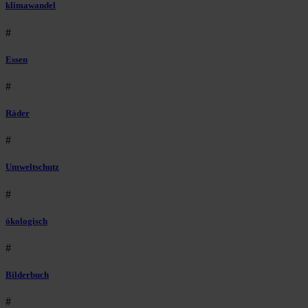
klimawandel
#
Essen
#
Räder
#
Umweltschutz
#
ökologisch
#
Bilderbuch
#