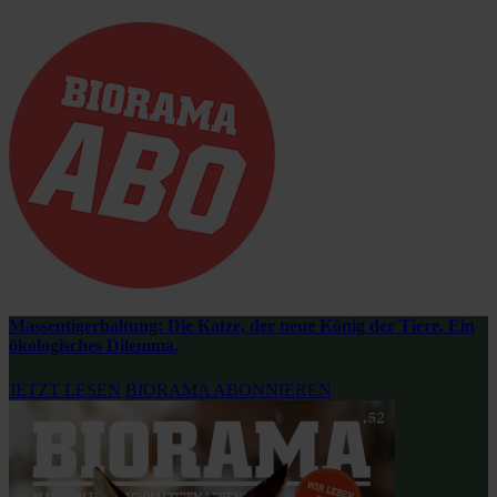
Massentigerhaltung: Die Katze, der neue König der Tiere. Ein
ökologisches Dilemma.
JETZT LESEN
BIORAMA ABONNIEREN