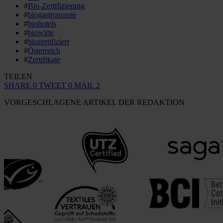
#
Bio-Zertifizierung
#
biogastronomie
#
biohotels
#
biowirte
#
biozertifiziert
#
Österreich
#
Zertifikate
TEILEN
SHARE
0
TWEET
0
MAIL
2
VORGESCHLAGENE ARTIKEL DER REDAKTION