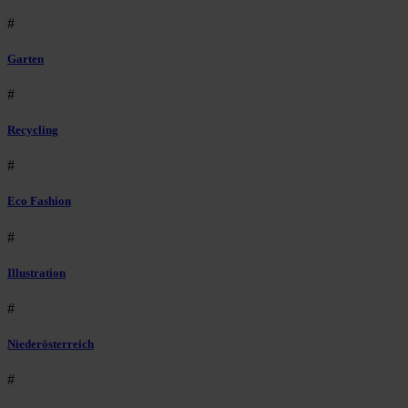
#
Garten
#
Recycling
#
Eco Fashion
#
Illustration
#
Niederösterreich
#