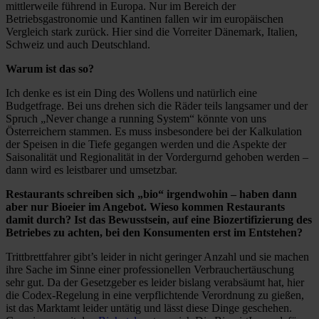
mittlerweile führend in Europa. Nur im Bereich der
Betriebsgastronomie und Kantinen fallen wir im europäischen
Vergleich stark zurück. Hier sind die Vorreiter Dänemark, Italien,
Schweiz und auch Deutschland.
Warum ist das so?
Ich denke es ist ein Ding des Wollens und natürlich eine
Budgetfrage. Bei uns drehen sich die Räder teils langsamer und der
Spruch „Never change a running System“ könnte von uns
Österreichern stammen. Es muss insbesondere bei der Kalkulation
der Speisen in die Tiefe gegangen werden und die Aspekte der
Saisonalität und Regionalität in der Vordergurnd gehoben werden –
dann wird es leistbarer und umsetzbar.
Restaurants schreiben sich „bio“ irgendwohin – haben dann
aber nur Bioeier im Angebot. Wieso kommen Restaurants
damit durch? Ist das Bewusstsein, auf eine Biozertifizierung des
Betriebes zu achten, bei den Konsumenten erst im Entstehen?
Trittbrettfahrer gibt’s leider in nicht geringer Anzahl und sie machen
ihre Sache im Sinne einer professionellen Verbrauchertäuschung
sehr gut. Da der Gesetzgeber es leider bislang verabsäumt hat, hier
die Codex-Regelung in eine verpflichtende Verordnung zu gießen,
ist das Marktamt leider untätig und lässt diese Dinge geschehen.