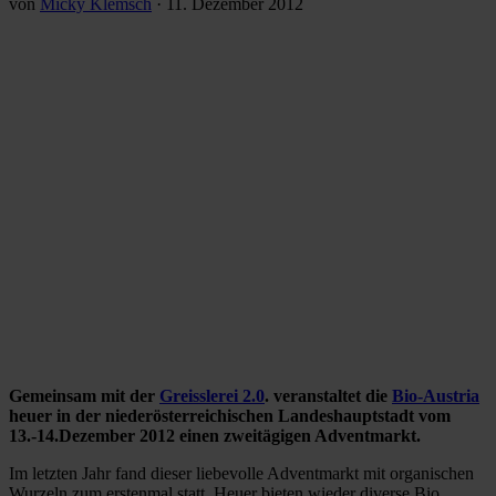
von
Micky Klemsch
·
11. Dezember 2012
Gemeinsam mit der
Greisslerei 2.0
. veranstaltet die
Bio-Austria
heuer in der niederösterreichischen Landeshauptstadt vom
13.-14.Dezember 2012 einen zweitägigen Adventmarkt.
Im letzten Jahr fand dieser liebevolle Adventmarkt mit organischen
Wurzeln zum erstenmal statt. Heuer bieten wieder diverse Bio