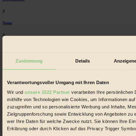
#
Natur
#
kinderbuch
#
Zustimmung
Details
Anzeigene
Umwelt
Verantwortungsvoller Umgang mit Ihren Daten
#
Wir und
unsere 1022 Partner
verarbeiten Ihre persönlichen 
Essen
mithilfe von Technologien wie Cookies, um Informationen au
#
zuzugreifen und so personalisierte Werbung und Inhalte, M
Zielgruppenforschung sowie Entwicklung von Angeboten zu e
nachhaltig
wer Ihre Daten für welche Zwecke nutzt. Sie können Ihre Einw
Erklärung oder durch Klicken auf das Privacy Trigger Symbo
#