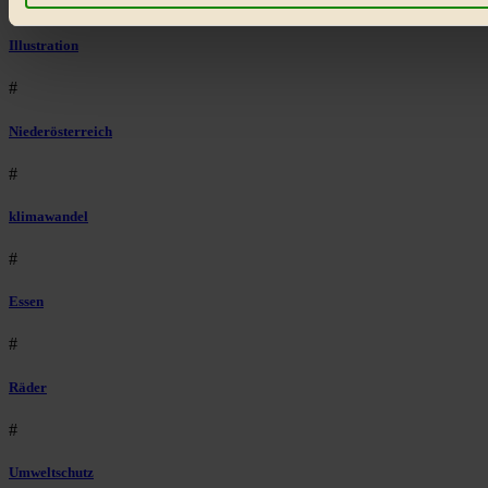
#
Illustration
#
Niederösterreich
#
klimawandel
#
Essen
#
Räder
#
Umweltschutz