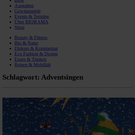
Blog
Ausgaben
Gewinnspiele
Events & Termine
Über BIORAMA
Shop
Beauty & Fitness
Bio & Natur
Diskurs & Kommentar
Eco Fashion & Design
Essen & Trinken
Reisen & Mobilität
Schlagwort:
Adventsingen