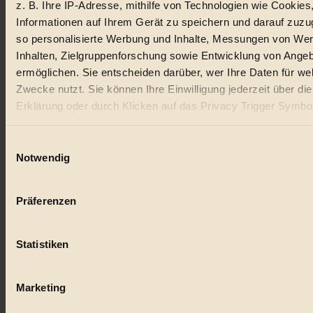
z. B. Ihre IP-Adresse, mithilfe von Technologien wie Cookies
Lebensmittel
Informationen auf Ihrem Gerät zu speichern und darauf zuzu
#
so personalisierte Werbung und Inhalte, Messungen von We
Inhalten, Zielgruppenforschung sowie Entwicklung von Ange
Natur
ermöglichen. Sie entscheiden darüber, wer Ihre Daten für we
Zwecke nutzt. Sie können Ihre Einwilligung jederzeit über di
#
Erklärung oder durch Klicken auf das Privacy Trigger Symbo
kinderbuch
oder widerrufen
Einwilligungsauswahl
#
Wenn Sie es erlauben, würden wir auch gerne:
Notwendig
Umwelt
Informationen über Ihre geografische Lage erfassen, 
auf einige Meter genau sein können
#
Präferenzen
Ihr Gerät durch aktives Scannen nach bestimmten 
(Fingerprinting) identifizieren
Essen
Statistiken
Erfahren Sie mehr darüber, wie Ihre persönlichen Daten verar
#
werden, und legen Sie Ihre Präferenzen im
Abschnitt Einzel
fest.
nachhaltig
Marketing
#
BIORAMA.eu verwendet Cookies