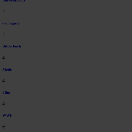
Umweltschutz
#
ökologisch
#
Bilderbuch
#
Mode
#
Film
#
WWF
#