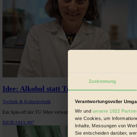
Zustimmung
Idee: Alkohol statt Treibhausgas
Verantwortungsvoller Umgan
Technik & Kulturtechnik
Wir und
unsere 1022 Partne
Ein Spin-off der TU Wien verwandelt Kohlenstoff in Methanol und er
wie Cookies, um Information
BIORAMA #87
Inhalte, Messungen von Werb
Sie entscheiden darüber, wer