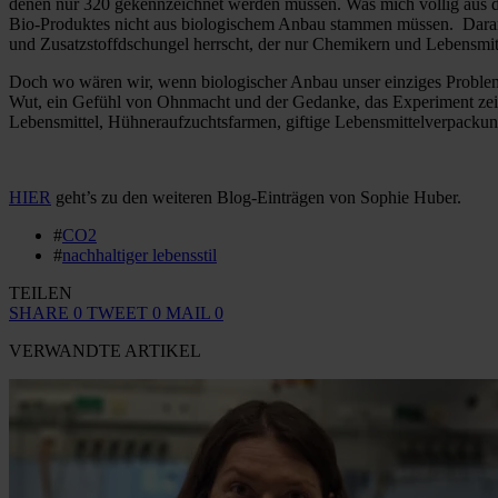
denen nur 320 gekennzeichnet werden müssen. Was mich völlig aus de
Bio-Produktes nicht aus biologischem Anbau stammen müssen. Daran ä
und Zusatzstoffdschungel herrscht, der nur Chemikern und Lebensmitt
Doch wo wären wir, wenn biologischer Anbau unser einziges Problem w
Wut, ein Gefühl von Ohnmacht und der Gedanke, das Experiment zeitli
Lebensmittel, Hühneraufzuchtsfarmen, giftige Lebensmittelverpackung
HIER
geht’s zu den weiteren Blog-Einträgen von Sophie Huber.
#
CO2
#
nachhaltiger lebensstil
TEILEN
SHARE
0
TWEET
0
MAIL
0
VERWANDTE ARTIKEL