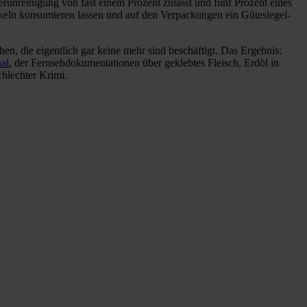
unreinigung von fast einem Prozent zulässt und fünf Prozent eines
keln konsumieren lassen und auf den Verpackungen ein Gütesiegel-
, die eigentlich gar keine mehr sind beschäftigt. Das Ergebnis:
al
, der Fernsehdokumentationen über geklebtes Fleisch, Erdöl in
chlechter Krimi.