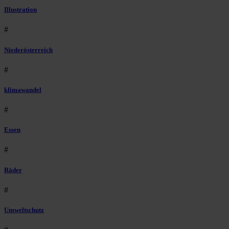
Illustration
#
Niederösterreich
#
klimawandel
#
Essen
#
Räder
#
Umweltschutz