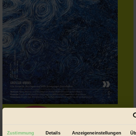
Zustimmung
Details
Anzeigeneinstellungen
Üb