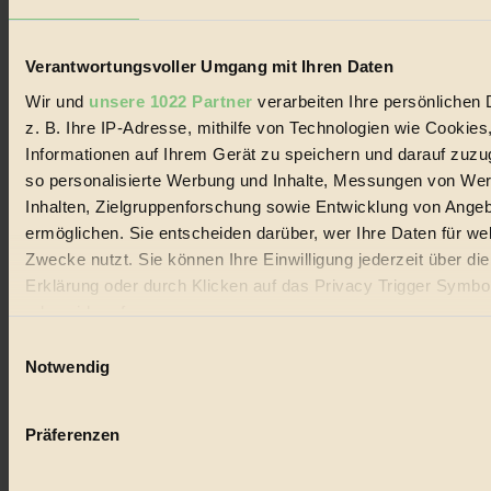
Verantwortungsvoller Umgang mit Ihren Daten
Wir und
unsere 1022 Partner
verarbeiten Ihre persönlichen 
z. B. Ihre IP-Adresse, mithilfe von Technologien wie Cookies
Coverstory
Informationen auf Ihrem Gerät zu speichern und darauf zuzu
so personalisierte Werbung und Inhalte, Messungen von We
GROSSER WIRBEL um Versuche, den Ozean und
Inhalten, Zielgruppenforschung sowie Entwicklung von Ange
seine Bewegungen festzuhalten.
ermöglichen. Sie entscheiden darüber, wer Ihre Daten für we
Außerdem im Heft
Zwecke nutzt. Sie können Ihre Einwilligung jederzeit über di
Erklärung oder durch Klicken auf das Privacy Trigger Symbo
RISKANT:
Wenn Meeres- und Wildvögel im
Freilandhühnerbetrieb vorbeischauen.
oder widerrufen
GEMEIN:
Tropische Stechmücken fühlen sich in
Einwilligungsauswahl
Mitteleuropa inziwschen oft zu Hause.
Wenn Sie es erlauben, würden wir auch gerne:
Notwendig
GEMEINER:
Es gibt nun Weinflaschen, die nach
Entleerung voll wieder zu dir zurückkommen.
Informationen über Ihre geografische Lage erfassen, 
auf einige Meter genau sein können
Präferenzen
Ihr Gerät durch aktives Scannen nach bestimmten 
(Fingerprinting) identifizieren