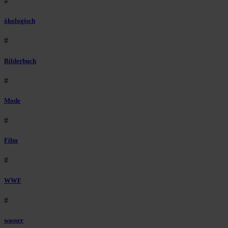
#
ökologisch
#
Bilderbuch
#
Mode
#
Film
#
WWF
#
wasser