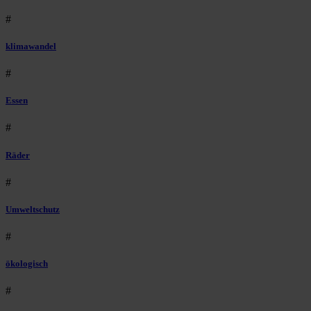
#
klimawandel
#
Essen
#
Räder
#
Umweltschutz
#
ökologisch
#