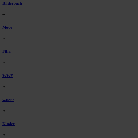
Bilderbuch
#
Mode
#
Film
#
WWF
#
wasser
#
Kinder
#