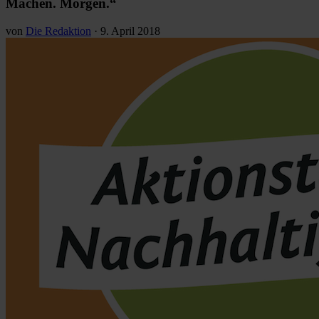
Machen. Morgen.“
von
Die Redaktion
·
9. April 2018