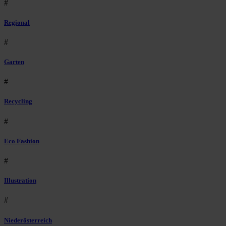
#
Regional
#
Garten
#
Recycling
#
Eco Fashion
#
Illustration
#
Niederösterreich