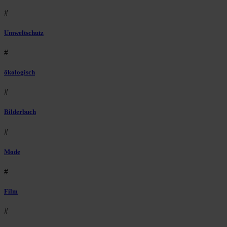
#
Umweltschutz
#
ökologisch
#
Bilderbuch
#
Mode
#
Film
#