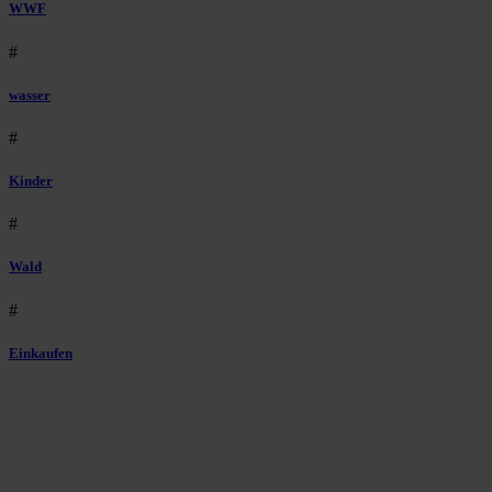
WWF
#
wasser
#
Kinder
#
Wald
#
Einkaufen