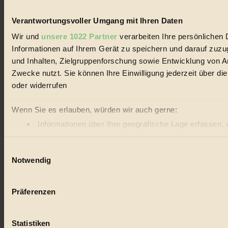
Verantwortungsvoller Umgang mit Ihren Daten
Wir und
unsere 1022 Partner
verarbeiten Ihre persönlichen 
Informationen auf Ihrem Gerät zu speichern und darauf zuz
und Inhalten, Zielgruppenforschung sowie Entwicklung von A
Zwecke nutzt. Sie können Ihre Einwilligung jederzeit über d
oder widerrufen
Wenn Sie es erlauben, würden wir auch gerne:
Informationen über Ihre geografische Lage erfassen, 
Ihr Gerät durch aktives Scannen nach bestimmten Merk
Einwilligungsauswahl
Erfahren Sie mehr darüber, wie Ihre persönlichen Daten vera
Notwendig
BIORAMA.eu verwendet Cookies
biorama.eu
ist werbefinanziert und deswegen für dich ko
Präferenzen
anonymisierte Statistiken dazu auslesen zu können, welche 
anzuzeigen, oder auch, um Werbung auszuspielen.
Mehr er
Statistiken
Bist du damit einverstanden?