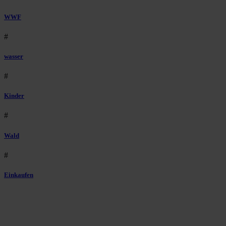
WWF
#
wasser
#
Kinder
#
Wald
#
Einkaufen