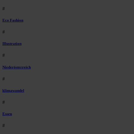
#
Eco Fashion
#
Illustration
#
Niederösterreich
#
klimawandel
#
Essen
#