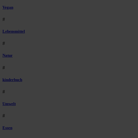
Vegan
#
Lebensmittel
#
Natur
#
kinderbuch
#
Umwelt
#
Essen