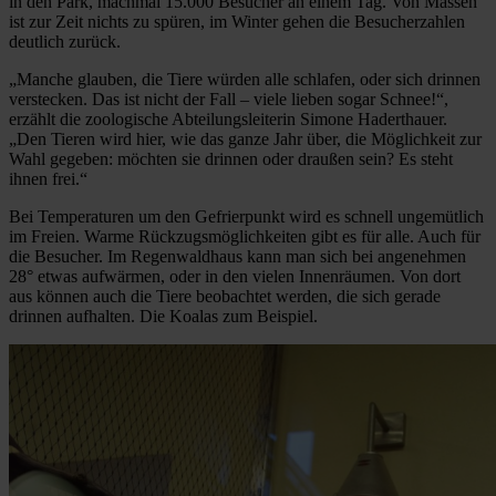
in den Park, machmal 15.000 Besucher an einem Tag. Von Massen
ist zur Zeit nichts zu spüren, im Winter gehen die Besucherzahlen
deutlich zurück.
„Manche glauben, die Tiere würden alle schlafen, oder sich drinnen
verstecken. Das ist nicht der Fall – viele lieben sogar Schnee!“,
erzählt die zoologische Abteilungsleiterin Simone Haderthauer.
„Den Tieren wird hier, wie das ganze Jahr über, die Möglichkeit zur
Wahl gegeben: möchten sie drinnen oder draußen sein? Es steht
ihnen frei.“
Bei Temperaturen um den Gefrierpunkt wird es schnell ungemütlich
im Freien. Warme Rückzugsmöglichkeiten gibt es für alle. Auch für
die Besucher. Im Regenwaldhaus kann man sich bei angenehmen
28° etwas aufwärmen, oder in den vielen Innenräumen. Von dort
aus können auch die Tiere beobachtet werden, die sich gerade
drinnen aufhalten. Die Koalas zum Beispiel.