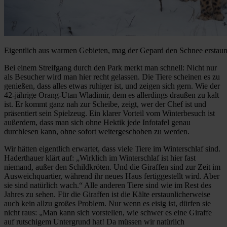
Eigentlich aus warmen Gebieten, mag der Gepard den Schnee erstaun
Bei einem Streifgang durch den Park merkt man schnell: Nicht nur
als Besucher wird man hier recht gelassen. Die Tiere scheinen es zu
genießen, dass alles etwas ruhiger ist, und zeigen sich gern. Wie der
42-jährige Orang-Utan Wladimir, dem es allerdings draußen zu kalt
ist. Er kommt ganz nah zur Scheibe, zeigt, wer der Chef ist und
präsentiert sein Spielzeug. Ein klarer Vorteil vom Winterbesuch ist
außerdem, dass man sich ohne Hektik jede Infotafel genau
durchlesen kann, ohne sofort weitergeschoben zu werden.
Wir hätten eigentlich erwartet, dass viele Tiere im Winterschlaf sind.
Haderthauer klärt auf: „Wirklich im Winterschlaf ist hier fast
niemand, außer den Schildkröten. Und die Giraffen sind zur Zeit im
Ausweichquartier, während ihr neues Haus fertiggestellt wird. Aber
sie sind natürlich wach.“ Alle anderen Tiere sind wie im Rest des
Jahres zu sehen. Für die Giraffen ist die Kälte erstaunlicherweise
auch kein allzu großes Problem. Nur wenn es eisig ist, dürfen sie
nicht raus: „Man kann sich vorstellen, wie schwer es eine Giraffe
auf rutschigem Untergrund hat! Da müssen wir natürlich