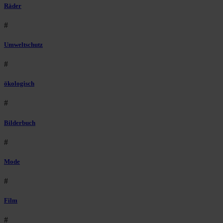
Räder
#
Umweltschutz
#
ökologisch
#
Bilderbuch
#
Mode
#
Film
#