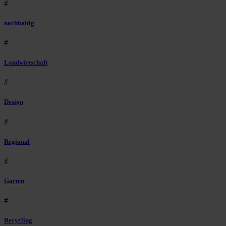
#
nachhaltig
#
Landwirtschaft
#
Design
#
Regional
#
Garten
#
Recycling