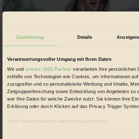
Zustimmung
Details
Anzeigene
Verantwortungsvoller Umgang mit Ihren Daten
Wir und
unsere 1022 Partner
verarbeiten Ihre persönlichen 
mithilfe von Technologien wie Cookies, um Informationen au
Winterhaut
zuzugreifen und so personalisierte Werbung und Inhalte, M
Zielgruppenforschung sowie Entwicklung von Angeboten zu e
Beauty & Fitness
wer Ihre Daten für welche Zwecke nutzt. Sie können Ihre Einw
Erklärung oder durch Klicken auf das Privacy Trigger Symbo
Kalte Temperaturen draußen, beheizte Räume drinnen – der Winter
ist für die Haut ein Wechselbad der Gefühle...
Wenn Sie es erlauben, würden wir auch gerne:
BIORAMA #53
Informationen über Ihre geografische Lage erfassen, 
können
Einwilligungsauswahl