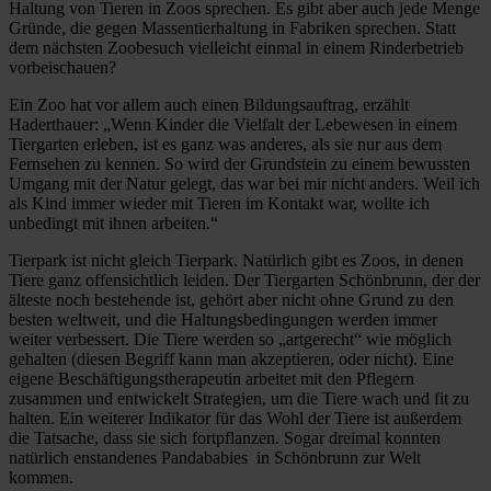
Haltung von Tieren in Zoos sprechen. Es gibt aber auch jede Menge
Gründe, die gegen Massentierhaltung in Fabriken sprechen. Statt
dem nächsten Zoobesuch vielleicht einmal in einem Rinderbetrieb
vorbeischauen?
Ein Zoo hat vor allem auch einen Bildungsauftrag, erzählt
Haderthauer: „Wenn Kinder die Vielfalt der Lebewesen in einem
Tiergarten erleben, ist es ganz was anderes, als sie nur aus dem
Fernsehen zu kennen. So wird der Grundstein zu einem bewussten
Umgang mit der Natur gelegt, das war bei mir nicht anders. Weil ich
als Kind immer wieder mit Tieren im Kontakt war, wollte ich
unbedingt mit ihnen arbeiten.“
Tierpark ist nicht gleich Tierpark. Natürlich gibt es Zoos, in denen
Tiere ganz offensichtlich leiden. Der Tiergarten Schönbrunn, der der
älteste noch bestehende ist, gehört aber nicht ohne Grund zu den
besten weltweit, und die Haltungsbedingungen werden immer
weiter verbessert. Die Tiere werden so „artgerecht“ wie möglich
gehalten (diesen Begriff kann man akzeptieren, oder nicht). Eine
eigene Beschäftigungstherapeutin arbeitet mit den Pflegern
zusammen und entwickelt Strategien, um die Tiere wach und fit zu
halten. Ein weiterer Indikator für das Wohl der Tiere ist außerdem
die Tatsache, dass sie sich fortpflanzen. Sogar dreimal konnten
natürlich enstandenes Pandababies in Schönbrunn zur Welt
kommen.