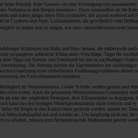
ne hohe Priorität. Ride Greener »ist eine Vereinigung von passionierte
s Verhalten in den Bergen einsetzen«. Dazu veranstalten sie die Ride
eln und haben jüngst einen Film produziert, der zurzeit weltweit auf F
icht an Coolness und Style. Luftaufnahmen, die gewöhnlich vom Helik
 möglich zu halten und zu zeigen, wie man »umweltbewusst beim Sno
»Salzburger Schitouren mit Bahn und Bus« heraus, die mittlerweile au
unde propagieren zahlreiche Klima-aktiv-Vorschläge. Tipps für nachha
ts über Tipps zur Anreise und Unterkunft bis hin zu nachhaltiger Outd
t, Unterstützung. Die Stiftung möchte die Eigeninitiative zur nachhalti
tweiten Umsetzung eines einheitlichen Auditierungsverfahrens dienen s
erbesserung der Umweltstandards bemühen.
haltigkeit im Wintertourismus. Grüne Schritte werden gesetzt und stimm
fen nicht weiter. Auch die genannten Wintertourismus-Gemeinden werb
ht als eine der möglichen Strategien, dem Klimawandel zu begegnen, d
h kann das den heutigen Wintersporttourismus nicht ersetzen und es g
bar lieber die Köpfe in den Kunstschnee gesteckt werden, anstatt der T
d Wirtschaftskapital aus und zerstört sie. Um langfristig nicht nur die
ert zu erhalten, müssen jetzt flächendeckende Maßnahmen gesetzt werd