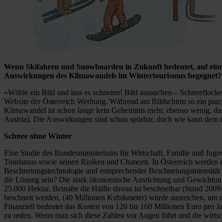
Wenn Skifahren und Snowboarden in Zukunft bedeutet, auf eine
Auswirkungen des Klimawandels im Wintertourismus begegnet? Ei
»Wähle ein Bild und lass es schneien! Bild aussuchen – Schneeflocke
Website der Österreich Werbung. Während am Bildschirm so ein paar 
Klimawandel ist schon lange kein Geheimnis mehr, ebenso wenig, dass 
Austria). Die Auswirkungen sind schon spürbar, doch wie kann dem 
Schnee ohne Winter
Eine Studie des Bundesministeriums für Wirtschaft, Familie und Jug
Tourismus sowie seinen Risiken und Chancen. In Österreich werden etw
Beschneiungstechnologie und entsprechender Beschneiungsintensität f
die Lösung sein? Die stark ökonomische Ausrichtung und Gewichtung 
25.000 Hektar. Beinahe die Hälfte davon ist beschneibar (Stand 2009/
beschneit werden, (40 Millionen Kubikmeter) würde ausreichen, um e
Finanziell bedeutet das Kosten von 120 bis 160 Millionen Euro pro J
zu reden. Wenn man sich diese Zahlen vor Augen führt und die wirtsc