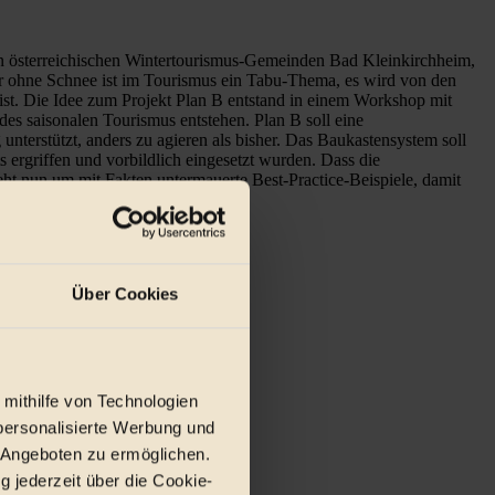
den österreichischen Wintertourismus-Gemeinden Bad Kleinkirchheim,
ter ohne Schnee ist im Tourismus ein Tabu-Thema, es wird von den
t ist. Die Idee zum Projekt Plan B entstand in einem Workshop mit
es saisonalen Tourismus entstehen. Plan B soll eine
terstützt, anders zu agieren als bisher. Das Baukastensystem soll
rgriffen und vorbildlich eingesetzt wurden. Dass die
eht nun um mit Fakten untermauerte Best-Practice-Beispiele, damit
Über Cookies
 mithilfe von Technologien
personalisierte Werbung und
 Angeboten zu ermöglichen.
g jederzeit über die Cookie-