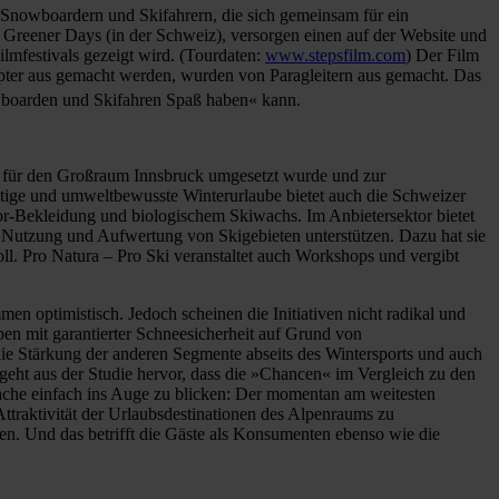
n Snowboardern und Skifahrern, die sich gemeinsam für ein
 Greener Days (in der Schweiz), versorgen einen auf der Website und
ilmfestivals gezeigt wird. (Tourdaten:
www.stepsfilm.com
) Der Film
opter aus gemacht werden, wurden von Paragleitern aus gemacht. Das
wboarden und Skifahren Spaß haben« kann.
ch für den Großraum Innsbruck umgesetzt wurde und zur
ltige und umweltbewusste Winterurlaube bietet auch die Schweizer
oor-Bekleidung und biologischem Skiwachs. Im Anbietersektor bietet
gen Nutzung und Aufwertung von Skigebieten unterstützen. Dazu hat sie
oll. Pro Natura – Pro Ski veranstaltet auch Workshops und vergibt
en optimistisch. Jedoch scheinen die Initiativen nicht radikal und
en mit garantierter Schneesicherheit auf Grund von
ie Stärkung der anderen Segmente abseits des Wintersports und auch
eht aus der Studie hervor, dass die »Chancen« im Vergleich zu den
atsache einfach ins Auge zu blicken: Der momentan am weitesten
 Attraktivität der Urlaubsdestinationen des Alpenraums zu
en. Und das betrifft die Gäste als Konsumenten ebenso wie die