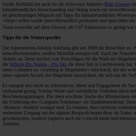
Sanfte Mobilität hat auch für die Schweizer Initiative
Ride Greener
ei
klimafreundliches Snowboarding und Skiing sowie ein umweltbewusste
im gleichnamigen Magazin mit Tipps für klimafreundliches Wintersport
»Steps« selbst wurde umweltfreundlich produziert und spart dabei n
2
Team versuchte auf allen Ebenen, die C0
-Emissionen so gering wie
Tipps für die Wintersportler
Die Alpenvereins-Sektion Salzburg gibt seit 2009 die Broschüre zu 
umweltschonenden, sanften Mobilität anregen soll. Auch die Naturfre
Skiinfo an. Diese reichen von Vorschlägen für die Wahl des Skigebie
die
Stiftung Pro Natura – Pro Ski
, die ihren Sitz in Liechtenstein ha
einen Leitfaden zu »Auditing in Skigebieten« entwickelt, der der wel
einen eigenen Award, der Skigebiete auszeichnet, die sich um die V
Es mangelt also nicht an Alternativen, Ideen und Engagement für Nach
umfassend genug. Schöne Worte und vorbildliche Vorhaben allein hel
Beschneiungsanlagen. Die oben erwähnte Studie des Ministeriums sie
die Förderung des »Langsam-Tourismus« als Qualitätsmerkmal. Dennoc
»Risiken« deutlich weniger sind. Es erstaunt, dass vielerorts schein
verbreitete Umgang mit der alpinen Bergwelt beutet diese als Natur- un
gewährleisten, sondern zugleich auch die Umwelt intakt und lebensw
Anbieter.