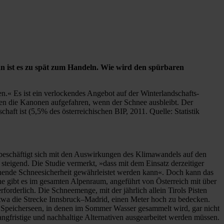
 ist es zu spät zum Handeln. Wie wird den spürbaren
.« Es ist ein verlockendes Angebot auf der Winterlandschafts-
gen die Kanonen aufgefahren, wenn der Schnee ausbleibt. Der
aft ist (5,5% des österreichischen BIP, 2011. Quelle: Statistik
eschäftigt sich mit den Auswirkungen des Klimawandels auf den
steigend. Die Studie vermerkt, »dass mit dem Einsatz derzeitiger
ichende Schneesicherheit gewährleistet werden kann«. Doch kann das
e gibt es im gesamten Alpenraum, angeführt von Österreich mit über
orderlich. Die Schneemenge, mit der jährlich allein Tirols Pisten
etwa die Strecke Innsbruck–Madrid, einen Meter hoch zu bedecken.
er Speicherseen, in denen im Sommer Wasser gesammelt wird, gar nicht
ngfristige und nachhaltige Alternativen ausgearbeitet werden müssen.