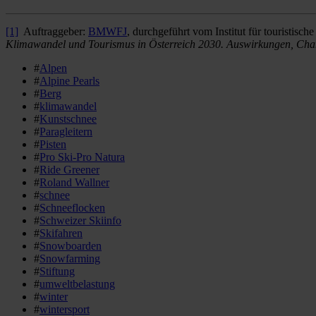
[1]
Auftraggeber:
BMWFJ
, durchgeführt vom Institut für touristis
Klimawandel und Tourismus in Österreich 2030. Auswirkungen, Chan
#
Alpen
#
Alpine Pearls
#
Berg
#
klimawandel
#
Kunstschnee
#
Paragleitern
#
Pisten
#
Pro Ski-Pro Natura
#
Ride Greener
#
Roland Wallner
#
schnee
#
Schneeflocken
#
Schweizer Skiinfo
#
Skifahren
#
Snowboarden
#
Snowfarming
#
Stiftung
#
umweltbelastung
#
winter
#
wintersport