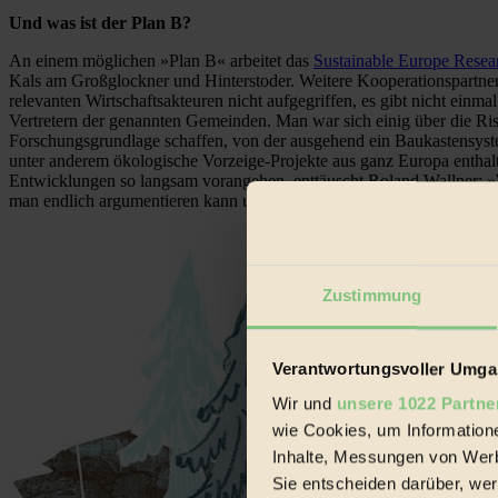
Und was ist der Plan B?
An einem möglichen »Plan B« arbeitet das
Sustainable Europe Resear
Kals am Großglockner und Hinterstoder. Weitere Kooperationspartner 
relevanten Wirtschaftsakteuren nicht aufgegriffen, es gibt nicht einm
Vertretern der genannten Gemeinden. Man war sich einig über die Ris
Forschungsgrundlage schaffen, von der ausgehend ein Baukastensyste
unter anderem ökologische Vorzeige-Projekte aus ganz Europa enthal
Entwicklungen so langsam vorangehen, enttäuscht Roland Wallner: »Wir
man endlich argumentieren kann und weiß, was etwas bringt«.
Zustimmung
Verantwortungsvoller Umgan
Wir und
unsere 1022 Partne
wie Cookies, um Information
Inhalte, Messungen von Werb
Sie entscheiden darüber, wer