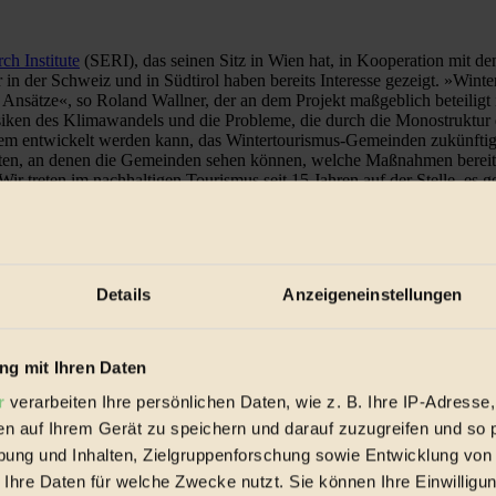
ch Institute
(SERI), das seinen Sitz in Wien hat, in Kooperation mit 
in der Schweiz und in Südtirol haben bereits Interesse gezeigt. »Win
al Ansätze«, so Roland Wallner, der an dem Projekt maßgeblich beteilig
iken des Klimawandels und die Probleme, die durch die Monostruktur d
m entwickelt werden kann, das Wintertourismus-Gemeinden zukünftig un
ten, an denen die Gemeinden sehen können, welche Maßnahmen bereits e
 treten im nachhaltigen Tourismus seit 15 Jahren auf der Stelle, es g
Details
Anzeigeneinstellungen
g mit Ihren Daten
r
verarbeiten Ihre persönlichen Daten, wie z. B. Ihre IP-Adresse,
en auf Ihrem Gerät zu speichern und darauf zuzugreifen und so 
ung und Inhalten, Zielgruppenforschung sowie Entwicklung von
 Ihre Daten für welche Zwecke nutzt. Sie können Ihre Einwilligun