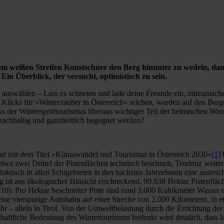
m weißen Streifen Kunstschnee den Berg hinunter zu wedeln, dann
n Überblick, der versucht, optimistisch zu sein.
 auswählen – Lass es schneien und lade deine Freunde ein, mitzumachen
Klicks für »Winterzauber in Österreich« reichen, werden auf den Ber
der Wintersporttourismus überaus wichtiger Teil der heimischen Wirtsch
nachhaltig und ganzheitlich begegnet werden?
end mit dem Titel »Klimawandel und Tourismus in Österreich 2030«
[1]
b
a zwei Drittel der Pistenflächen technisch beschneit, Tendenz weiter 
aktisch in allen Schigebieten in den nächsten Jahrzehnten eine ausre
ist aus ökologischer Hinsicht erschreckend. 99.938 Hektar Pistenfläch
10). Pro Hektar beschneiter Piste sind rund 3.000 Kubikmeter Wasser erf
ine vierspurige Autobahn auf einer Strecke von 2.000 Kilometern, in 
ahr – allein in Tirol. Von der Umweltbelastung durch die Errichtung d
haftliche Bedeutung des Wintertourismus bedenkt wird deutlich, dass la