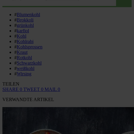
#
Blumenkohl
#
Brokkoli
#
grünkohl
#
karfiol
#
Kohl
#
Kohlrabi
#
Kohlsprossen
#
Kraut
#
Rotkohl
#
Schwarzkohl
#
weißkohl
#
Wirsing
TEILEN
SHARE
0
TWEET
0
MAIL
0
VERWANDTE ARTIKEL