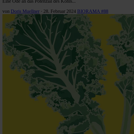
Eine Ode an das Potenzial des Kohls...
von
Doris Muellner
·
28. Februar 2024
BIORAMA #88