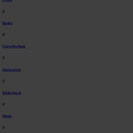
#
Räder
#
Umweltschutz
#
ökologisch
#
Bilderbuch
#
Mode
#