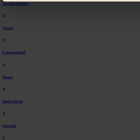
Bist du damit einverstanden?
Nachhaltigkeit
#
Vegan
#
Lebensmittel
#
Natur
#
kinderbuch
#
Umwelt
#