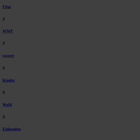
Film
#
WWF
#
wasser
#
Kinder
#
Wald
#
Einkaufen