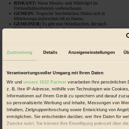
RISKANT:
Wenn Meeres- und Wildvögel im
Freilandhühnerbetrieb vorbeischauen.
GEMEIN:
Tropische Stechmücken fühlen sich in
Mitteleuropa inziwschen oft zu Hause.
GEMEINER:
Es gibt nun Weinflaschen, die nach
Entleerung voll wieder zu dir zurückkommen.
Zustimmung
Details
Anzeigeneinstellungen
Üb
Der BIORAMA-Newsletter
Verantwortungsvoller Umgang mit Ihren Daten
Erhalte in regelmäßigen Abständen die aktuellsten Artikel,
Gewinnspiele & Ausgaben übersichtlich aufbereitet vom
Wir und
unsere 1022 Partner
verarbeiten Ihre persönlichen 
BIORAMA-Magazin per E-Mail.
z. B. Ihre IP-Adresse, mithilfe von Technologien wie Cookies
Informationen auf Ihrem Gerät zu speichern und darauf zuzu
Jetzt eintragen:
so personalisierte Werbung und Inhalte, Messungen von We
Inhalten, Zielgruppenforschung sowie Entwicklung von Ange
ermöglichen. Sie entscheiden darüber, wer Ihre Daten für we
Zwecke nutzt. Sie können Ihre Einwilligung jederzeit über di