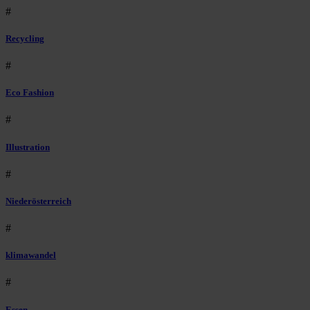
#
Recycling
#
Eco Fashion
#
Illustration
#
Niederösterreich
#
klimawandel
#
Essen