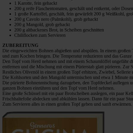
1 Karotte, fein gehackt
200 g reife Flaschentomaten, geschält und entkernt, oder Dos
1 große Kartoffel, geschält, fein gewürfelt 200 g Weißkohl, gr
200 g Cavolo nero (Palmkohl), grob gehackt
200 g Mangold, grob gehackt
200 g altbackenes Brot, in Scheiben geschnitten
Chiliflocken zum Servieren
ZUBEREITUNG
Die eingeweichten Bohnen abgießen und abspülen. In einem großen T
und zum Kochen bringen. Die Temperatur reduzieren und das Ganze b
Den Topf vom Herd nehmen und mit einem Schaumlöffel ungefähr die 
entfernen und die Mischung mit einem Pürierstab glatt pürieren. Zur Se
Restliches Olivenöl in einem großen Topf erhitzen, Zwiebel, Sellerie
Die Kohlsorten und den Mangold untermischen und etwa 1 Minute mit
Die pürierte Bohnenmischung dazugeben, den Topfdeckel auflegen un
ganzen Bohnen einrühren und den Topf vom Herd nehmen.
Eine große Schüssel mit ein paar Brotscheiben auslegen, ein paar Kelle
Frischhaltefolie abdecken und abkühlen lassen. Dann für ein paar Stu
Zum Servieren alles in einen großen Topf geben und sanft erwärmen. I