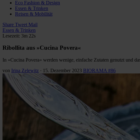
Eco Fashion & Design
Essen & Trinken
Reisen & Mobilität
Share
Tweet
Mail
Essen & Trinken
Lesezeit: 3m 22s
Ribollita aus »Cucina Povera«
In »Cucina Povera« werden wenige, einfache Zutaten genutzt und das 
von
Irina Zelewitz
·
15. Dezember 2023
BIORAMA #86