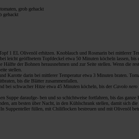
entomaten, grob gehackt
ob gehackt
opf 1 EL Olivenöl erhitzen. Knoblauch und Rosmarin bei mittlerer T
ei leicht geöffnetem Topfdeckel etwa 50 Minuten köcheln lassen, bis
Hälfte der Bohnen herausnehmen und zur Seite stellen. Wenn die res
ite stellen.
 und Karotte darin bei mittlerer Temperatur etwa 3 Minuten braten. Tom
braten, bis die Blätter zusammenfallen.
d bei schwacher Hitze etwa 45 Minuten köcheln, bis der
Cavolo nero
n Suppe daraufge- ben und so schichtweise fortfahren, bis das ganze Bro
nden, am besten über Nacht, in den Kühlschrank stellen, damit sich di
n Suppenteller füllen, mit Chiliflocken bestreuen und mit Olivenöl bet