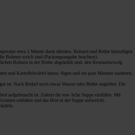
emperatur etwa 1 Minute darin dünsten. Bohnen und Brühe hinzufügen
 die Bohnen weich sind (Packungsangabe beachten).
tlichen Bohnen in der Brühe abgekühlt sind, den Rosmarinzweig
aten und Kartoffelwürfel hinzu- fügen und ein paar Minuten sautieren.
gar ist. Nach Bedarf noch etwas Wasser oder Brühe angießen. Die
t aufgebraucht ist. Zuletzt die rest- liche Suppe einfüllen. Mit
e Aromen entfalten und das Brot in der Suppe aufweicht.
räufeln.