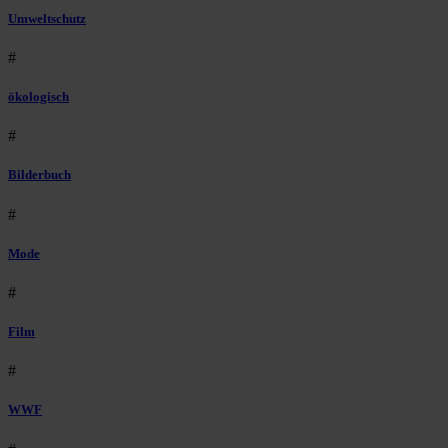
Umweltschutz
#
ökologisch
#
Bilderbuch
#
Mode
#
Film
#
WWF