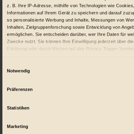
z. B. Ihre IP-Adresse, mithilfe von Technologien wie Cookies
Lebensmittel
Informationen auf Ihrem Gerät zu speichern und darauf zuzu
so personalisierte Werbung und Inhalte, Messungen von We
#
Inhalten, Zielgruppenforschung sowie Entwicklung von Ange
Natur
ermöglichen. Sie entscheiden darüber, wer Ihre Daten für we
Zwecke nutzt. Sie können Ihre Einwilligung jederzeit über di
#
Erklärung oder durch Klicken auf das Privacy Trigger Symbo
oder widerrufen
kinderbuch
Einwilligungsauswahl
#
Wenn Sie es erlauben, würden wir auch gerne:
Notwendig
Informationen über Ihre geografische Lage erfassen, 
Umwelt
auf einige Meter genau sein können
Präferenzen
#
Ihr Gerät durch aktives Scannen nach bestimmten 
(Fingerprinting) identifizieren
Essen
Statistiken
Erfahren Sie mehr darüber, wie Ihre persönlichen Daten verar
#
werden, und legen Sie Ihre Präferenzen im
Abschnitt Einzel
fest.
Marketing
nachhaltig