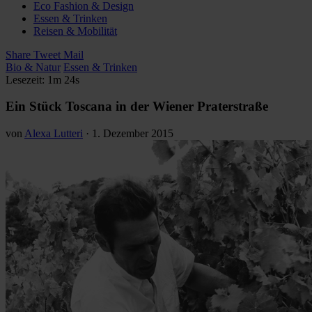
Eco Fashion & Design
Essen & Trinken
Reisen & Mobilität
Share
Tweet
Mail
Bio & Natur
Essen & Trinken
Lesezeit: 1m 24s
Ein Stück Toscana in der Wiener Praterstraße
von
Alexa Lutteri
·
1. Dezember 2015