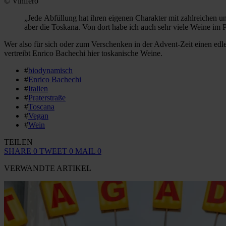
© Vinifero
„Jede Abfüllung hat ihren eigenen Charakter mit zahlreichen 
aber die Toskana. Von dort habe ich auch sehr viele Weine im
Wer also für sich oder zum Verschenken in der Advent-Zeit einen edl
vertreibt Enrico Bachechi hier toskanische Weine.
#
biodynamisch
#
Enrico Bachechi
#
Italien
#
Praterstraße
#
Toscana
#
Vegan
#
Wein
TEILEN
SHARE
0
TWEET
0
MAIL
0
VERWANDTE ARTIKEL