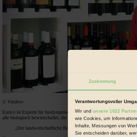
Zustimmung
Verantwortungsvoller Umgan
© Vinifero
Wir und
unsere 1022 Partne
Enrico ist Experte für biodynamischen Weinbau und natürliche Herst
alle biologisch bewirtschaftet, die meisten sogar biodynamisch.
wie Cookies, um Information
Inhalte, Messungen von Werb
„Der landwirtschaftliche Betrieb wird insgesamt als organische
Sie entscheiden darüber, wer