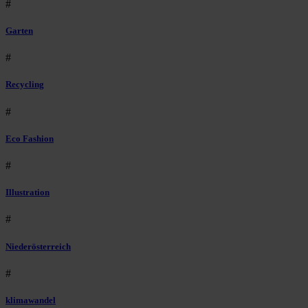
#
Garten
#
Recycling
#
Eco Fashion
#
Illustration
#
Niederösterreich
#
klimawandel