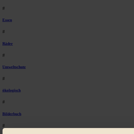
#
Essen
#
Räder
#
Umweltschutz
#
ökologisch
#
Bilderbuch
#