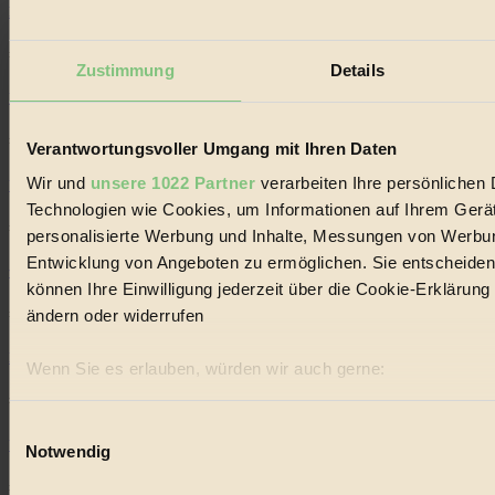
Mode
#
Zustimmung
Details
Film
#
Verantwortungsvoller Umgang mit Ihren Daten
Wir und
unsere 1022 Partner
verarbeiten Ihre persönlichen D
WWF
Technologien wie Cookies, um Informationen auf Ihrem Gerät
#
personalisierte Werbung und Inhalte, Messungen von Werbun
Entwicklung von Angeboten zu ermöglichen. Sie entscheiden 
wasser
können Ihre Einwilligung jederzeit über die Cookie-Erklärun
#
ändern oder widerrufen
Kinder
Wenn Sie es erlauben, würden wir auch gerne:
Informationen über Ihre geografische Lage erfassen, 
#
Ihr Gerät durch aktives Scannen nach bestimmten Merk
Einwilligungsauswahl
Wald
Notwendig
Erfahren Sie mehr darüber, wie Ihre persönlichen Daten vera
Abschnitt Einzelheiten
fest.
#