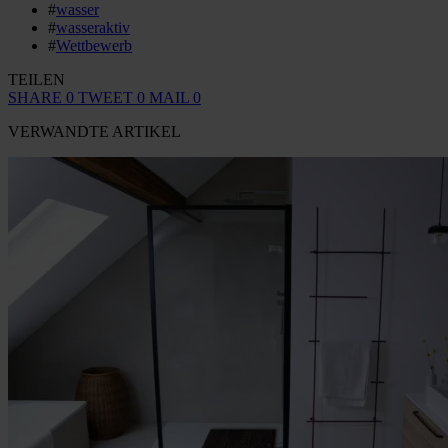
#
wasser
#
wasseraktiv
#
Wettbewerb
TEILEN
SHARE
0
TWEET
0
MAIL
0
VERWANDTE ARTIKEL