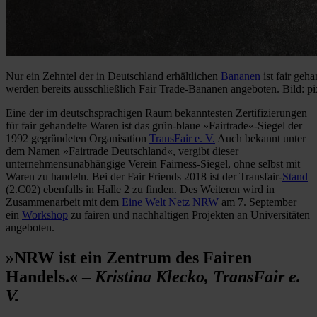
Nur ein Zehntel der in Deutschland erhältlichen
Bananen
ist fair geha
werden bereits ausschließlich Fair Trade-Bananen angeboten. Bild: p
Eine der im deutschsprachigen Raum bekanntesten Zertifizierungen
für fair gehandelte Waren ist das grün-blaue »Fairtrade«-Siegel der
1992 gegründeten Organisation
TransFair e. V.
Auch bekannt unter
dem Namen »Fairtrade Deutschland«, vergibt dieser
unternehmensunabhängige Verein Fairness-Siegel, ohne selbst mit
Waren zu handeln. Bei der Fair Friends 2018 ist der Transfair-
Stand
(2.C02) ebenfalls in Halle 2 zu finden. Des Weiteren wird in
Zusammenarbeit mit dem
Eine Welt Netz NRW
am 7. September
ein
Workshop
zu fairen und nachhaltigen Projekten an Universitäten
angeboten.
»NRW ist ein Zentrum des Fairen
Handels.« –
Kristina Klecko, TransFair e.
V.