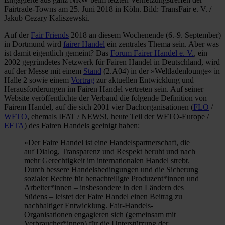
Fairtrade-Towns am 25. Juni 2018 in Köln. Bild: TransFair e. V. /
Jakub Cezary Kaliszewski.
Auf der
Fair Friends
2018 an diesem Wochenende (6.-9. September)
in Dortmund wird
fairer Handel
ein zentrales Thema sein. Aber was
ist damit eigentlich gemeint? Das
Forum Fairer Handel e. V.
, ein
2002 gegründetes Netzwerk für Fairen Handel in Deutschland, wird
auf der Messe mit einem
Stand
(2.A04) in der »Weltladenlounge« in
Halle 2 sowie einem
Vortrag
zur aktuellen Entwicklung und
Herausforderungen im Fairen Handel vertreten sein. Auf seiner
Website veröffentlichte der Verband die folgende Definition von
Fairem Handel, auf die sich 2001 vier Dachorganisationen (
FLO
/
WFTO
, ehemals IFAT / NEWS!, heute Teil der WFTO-Europe /
EFTA
) des Fairen Handels geeinigt haben:
»Der Faire Handel ist eine Handelspartnerschaft, die
auf Dialog, Transparenz und Respekt beruht und nach
mehr Gerechtigkeit im internationalen Handel strebt.
Durch bessere Handelsbedingungen und die Sicherung
sozialer Rechte für benachteiligte Produzent*innen und
Arbeiter*innen – insbesondere in den Ländern des
Südens – leistet der Faire Handel einen Beitrag zu
nachhaltiger Entwicklung. Fair-Handels-
Organisationen engagieren sich (gemeinsam mit
Verbraucher*innen) für die Unterstützung der