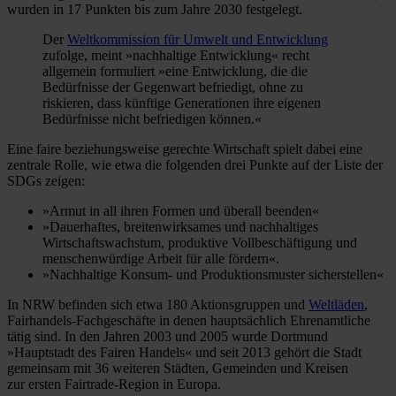
wurden in 17 Punkten bis zum Jahre 2030 festgelegt.
Der
Weltkommission für Umwelt und Entwicklung
zufolge, meint »nachhaltige Entwicklung« recht
allgemein formuliert »eine Entwicklung, die die
Bedürfnisse der Gegenwart befriedigt, ohne zu
riskieren, dass künftige Generationen ihre eigenen
Bedürfnisse nicht befriedigen können.«
Eine faire beziehungsweise gerechte Wirtschaft spielt dabei eine
zentrale Rolle, wie etwa die folgenden drei Punkte auf der Liste der
SDGs zeigen:
»Armut in all ihren Formen und überall beenden«
»Dauerhaftes, breitenwirksames und nachhaltiges
Wirtschaftswachstum, produktive Vollbeschäftigung und
menschenwürdige Arbeit für alle fördern«.
»Nachhaltige Konsum- und Produktionsmuster sicherstellen«
In NRW befinden sich etwa 180 Aktionsgruppen und
Weltläden
,
Fairhandels-Fachgeschäfte in denen hauptsächlich Ehrenamtliche
tätig sind. In den Jahren 2003 und 2005 wurde Dortmund
»Hauptstadt des Fairen Handels« und seit 2013 gehört die Stadt
gemeinsam mit 36 weiteren Städten, Gemeinden und Kreisen
zur ersten Fairtrade-Region in Europa.