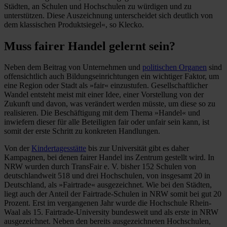
Städten, an Schulen und Hochschulen zu würdigen und zu
unterstützen. Diese Auszeichnung unterscheidet sich deutlich von
dem klassischen Produktsiegel«, so Klecko.
Muss fairer Handel gelernt sein?
Neben dem Beitrag von Unternehmen und
politischen Organen
sind
offensichtlich auch Bildungseinrichtungen ein wichtiger Faktor, um
eine Region oder Stadt als »fair« einzustufen. Gesellschaftlicher
Wandel entsteht meist mit einer Idee, einer Vorstellung von der
Zukunft und davon, was verändert werden müsste, um diese so zu
realisieren. Die Beschäftigung mit dem Thema »Handel« und
inwiefern dieser für alle Beteiligten fair oder unfair sein kann, ist
somit der erste Schritt zu konkreten Handlungen.
Von der
Kindertagesstätte
bis zur Universität gibt es daher
Kampagnen, bei denen fairer Handel ins Zentrum gestellt wird. In
NRW wurden durch TransFair e. V. bisher 152 Schulen von
deutschlandweit 518 und drei Hochschulen, von insgesamt 20 in
Deutschland, als »Fairtrade« ausgezeichnet. Wie bei den Städten,
liegt auch der Anteil der Fairtrade-Schulen in NRW somit bei gut 20
Prozent. Erst im vergangenen Jahr wurde die Hochschule Rhein-
Waal als 15. Fairtrade-University bundesweit und als erste in NRW
ausgezeichnet. Neben den bereits ausgezeichneten Hochschulen,