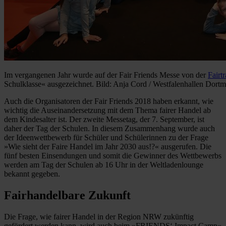
Im vergangenen Jahr wurde auf der Fair Friends Messe von der
Fairt
Schulklasse« ausgezeichnet. Bild: Anja Cord / Westfalenhallen Do
Auch die Organisatoren der Fair Friends 2018 haben erkannt, wie
wichtig die Auseinandersetzung mit dem Thema fairer Handel ab
dem Kindesalter ist. Der zweite Messetag, der 7. September, ist
daher der Tag der Schulen. In diesem Zusammenhang wurde auch
der Ideenwettbewerb für Schüler und Schülerinnen zu der Frage
»Wie sieht der Faire Handel im Jahr 2030 aus!?« ausgerufen. Die
fünf besten Einsendungen und somit die Gewinner des Wettbewerbs
werden am Tag der Schulen ab 16 Uhr in der Weltladenlounge
bekannt gegeben.
Fairhandelbare Zukunft
Die Frage, wie fairer Handel in der Region NRW zukünftig
gefördert werden kann, wird auch beim »FRIENDS‘ Impact Camp«