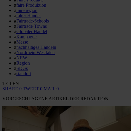
#
faire Produktion
#
faire region
#
fairer Handel
#
Fairtrade-Schools
#
Fairtrade-Towns
#
Globaler Handel
#
Kampagne
#
Messe
#
nachhaltiges Handeln
#
Nordrhein Westfalen
#
NRW
#
Region
#
SDGs
#
standort
TEILEN
SHARE
0
TWEET
0
MAIL
0
VORGESCHLAGENE ARTIKEL DER REDAKTION