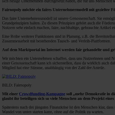
sich riesige Unternehmen durchgesetzt haben, die für uns Menschen k
Fairnopoly möchte ein faires Unternehmermodell mit gezielter
Das faire Unternehmensmodell ist unsere Genossenschaft. Sie ermögli
Grundprinzipien halten. Zu diesen Prinzipien gehört auch die Förde
Nutzern sehr einfach machen, faire, nachhaltige, gebrauchte Artikel etc
Eine Reihe weiterer Funktionen sind in Planung, z.B. die Bereitstel
Zusammenarbeit mit bestehenden Tausch- und Verleih-Plattformen.
Auf dem Marktportal im Internet werden fair gehandelte und ge
Wir möchten ein Unternehmen schaffen, dass uns Nutzerinnen und Nut
einer Genossenschaft kann ich sicherstellen, dass da wirklich auch d
Mitglied hat eine Stimme, unabhängig von der Zahl der Anteile.
BILD: Fairnopoly
Mit einer
Crowdfunding-Kampagne
soll „mehr Demokratie in d
glaubt ihr beteiligen sich so viele Menschen an dem Projekt eine
Spätestens nach der jüngsten Finanzkrise ist den Menschen klar, dass
Wandel von unten starten kann, ohne auf die Politik zu warten.