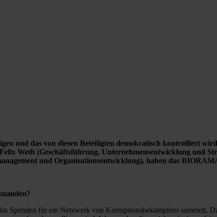
ligen und das von diesen Beteiligten demokratisch kontrolliert wir
n, Felix Weth (Geschäftsführung, Unternehmensentwicklung und St
tmanagement und Organisationsentwicklung), haben das BIORAMA
tstanden?
as Spenden für ein Netzwerk von Korruptionsbekämpfern sammelt. Daz