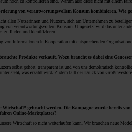
aum noch zu kontrollieren sind. Warum also diese nicht mit einem fair
 Förderung von verantwortungsvollem Konsum kombinieren. Wie ge
cht allen Nutzerinnen und Nutzern, sich am Unternehmen zu beteiligen 
rung von verantwortungsvollem Konsum. Umgesetzt wird das unter andere
. zu finden und identifizieren.
lung von Informationen in Kooperation mit entsprechenden Organisatio
brauchte Produkte verkauft. Wozu braucht es dabei eine Genosse
zern selbst gehört, transparent ist und von uns demokratisch kontroll
ahinter steht, was erzählt wird. Zudem fällt der Druck von Großinvest
ie Wirtschaft“ gebracht werden. Die Kampagne wurde bereits von
s fairen Online-Marktplatzes?
 unsere Wirtschaft so nicht weiterlaufen kann. Wir brauchen neue Modell