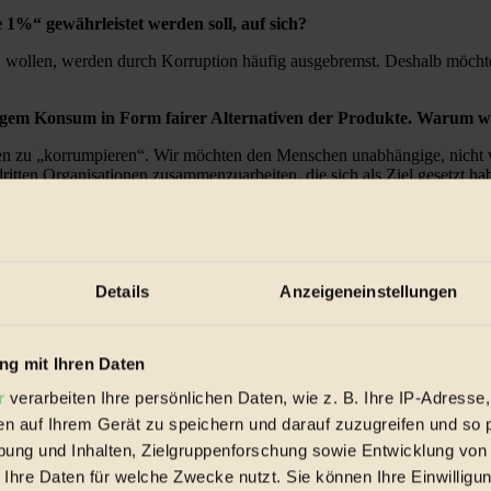
 1%“ gewährleistet werden soll, auf sich?
gen wollen, werden durch Korruption häufig ausgebremst. Deshalb möcht
tigem Konsum in Form fairer Alternativen der Produkte. Warum w
n zu „korrumpieren“. Wir möchten den Menschen unabhängige, nicht von
dritten Organisationen zusammenzuarbeiten, die sich als Ziel gesetzt ha
 Open Sources werden bereits als dritte Industrielle Revolution ge
Details
Anzeigeneinstellungen
ünstlich unter Verschluss zu halten, wenn es praktisch ohne Transaktio
g mit Ihren Daten
und geschlossen werden können. Und natürlich gehört das auch zu uns
r
verarbeiten Ihre persönlichen Daten, wie z. B. Ihre IP-Adresse,
en auf Ihrem Gerät zu speichern und darauf zuzugreifen und so 
ung und Inhalten, Zielgruppenforschung sowie Entwicklung von
 Ihre Daten für welche Zwecke nutzt. Sie können Ihre Einwilligun