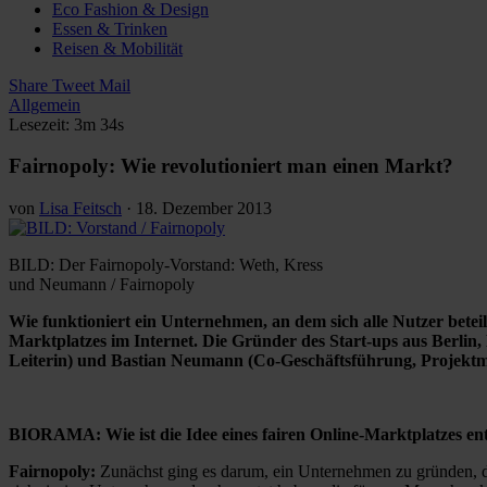
Eco Fashion & Design
Essen & Trinken
Reisen & Mobilität
Share
Tweet
Mail
Allgemein
Lesezeit: 3m 34s
Fairnopoly: Wie revolutioniert man einen Markt?
von
Lisa Feitsch
·
18. Dezember 2013
BILD: Der Fairnopoly-Vorstand: Weth, Kress
und Neumann / Fairnopoly
Wie funktioniert ein Unternehmen, an dem sich alle Nutzer betei
Marktplatzes im Internet. Die Gründer des Start-ups aus Berli
Leiterin) und Bastian Neumann (Co-Geschäftsführung, Projek
BIORAMA: Wie ist die Idee eines fairen Online-Marktplatzes en
Fairnopoly:
Zunächst ging es darum, ein Unternehmen zu gründen, d