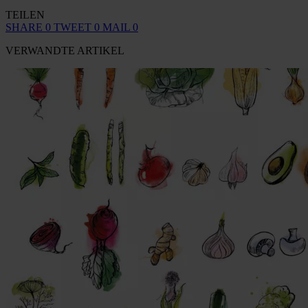
TEILEN
SHARE
0
TWEET
0
MAIL
0
VERWANDTE ARTIKEL