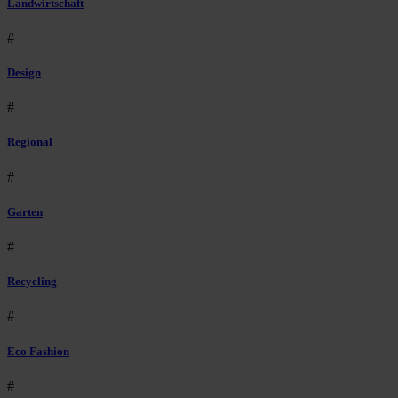
Landwirtschaft
#
Design
#
Regional
#
Garten
#
Recycling
#
Eco Fashion
#