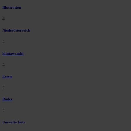
Illustration
#
Niederösterreich
#
klimawandel
#
Essen
#
Räder
#
Umweltschutz