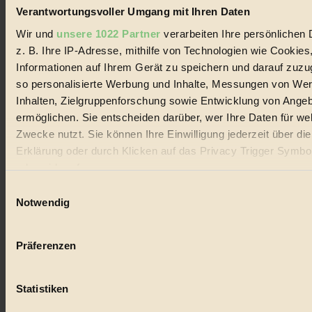
Verantwortungsvoller Umgang mit Ihren Daten
Wir und
unsere 1022 Partner
verarbeiten Ihre persönlichen 
z. B. Ihre IP-Adresse, mithilfe von Technologien wie Cookies
Informationen auf Ihrem Gerät zu speichern und darauf zuzu
so personalisierte Werbung und Inhalte, Messungen von We
Inhalten, Zielgruppenforschung sowie Entwicklung von Ange
ermöglichen. Sie entscheiden darüber, wer Ihre Daten für we
Zwecke nutzt. Sie können Ihre Einwilligung jederzeit über di
Erklärung oder durch Klicken auf das Privacy Trigger Symbo
oder widerrufen
Einwilligungsauswahl
Wenn Sie es erlauben, würden wir auch gerne:
Notwendig
Informationen über Ihre geografische Lage erfassen, 
auf einige Meter genau sein können
Präferenzen
Ihr Gerät durch aktives Scannen nach bestimmten 
(Fingerprinting) identifizieren
Statistiken
Erfahren Sie mehr darüber, wie Ihre persönlichen Daten verar
werden, und legen Sie Ihre Präferenzen im
Abschnitt Einzel