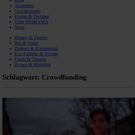
Blog
Ausgaben
Gewinnspiele
Events & Termine
Über BIORAMA
Shop
Beauty & Fitness
Bio & Natur
Diskurs & Kommentar
Eco Fashion & Design
Essen & Trinken
Reisen & Mobilität
Schlagwort:
Crowdfunding