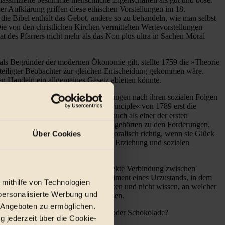
er Aufklärung griffen diese ethischen Vorstellungen im 18.
ie Bibel enthält das Gebot, andere so zu behandeln, wie man selbst
ie von den christlichen Kirchen vermittelten Wertevorstellungen
 des Pfarrers nicht mehr als das Non plus ultra in Sachen Moral
 als Begründer der modernen Ökonomie gilt, stellte 1759 die »Theorie
beteiligter Beobachter zur gleichen Entscheidung gekommen wäre.
n Handeln ein allgemeines Gesetz ableiten könnte.
ntham vertrat das Prinzip, Entscheidungen nach ihren sozialen Folgen
nach diesem »Greatest Happiness Principle« von 1789 erst die
s. Jeremy Bentham gilt übrigens auch als einer der ersten
Homosexualität und allgemeine Wahlen gehörten zu den Forderungen,
 ihn galten Entscheidungen dann als moralisch richtig, wenn sie Glück
Über Cookies
rschiede vor allem als eine Frage von Erziehung und sozialen
 bei dem er auch begrifflich die direkte Verbindung zwischen
 entwickelte Rawls das Gedankenexperiment eines Urzustands, in dem
 mithilfe von Technologien
n »Schleier des Nichtwissens« stecken und nicht wissen, an welcher
personalisierte Werbung und
Kriterium sozialer Ordnung angewiesen.
 Angeboten zu ermöglichen.
rade-Siegel auf Fruchtsaft, Kaffee oder Schokolade?
g jederzeit über die Cookie-