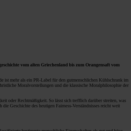
oralgeschichte vom alten Griechenland bis zum Orangensaft vom
rade ist mehr als ein PR-Label für den gutmenschlichen Kühlschrank im
hristliche Moralvorstellungen und die klassische Moralphilosophie der
it oder Rechtmäßigkeit. So lässt sich trefflich darüber streiten, was
h die Geschichte des heutigen Fairness-Verständnisses reicht weit
klassifizierte bestimmte menschliche Eigenschaften als gut und böse.