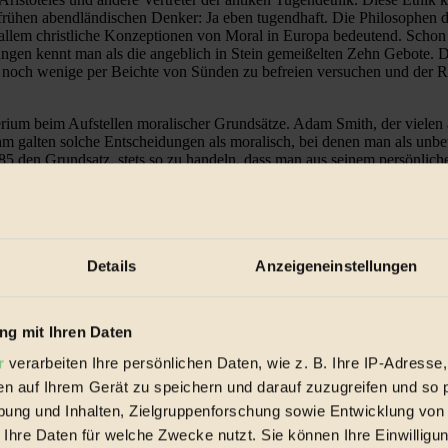
 frühen abendländischen Denker: Ja eben tugendhaft. Die Philosophen d
llem christliche Konzeptionen von Moral in Europa bedeutend. Schon d
ungen kennt man als die angeblich in Stein gemeißelten Zehn Gebote. D
noch wenige per Beichte von Sünden zu befreien versuchen und der Rat
terium beim Aufstellen moralischer Grundsätze. Adam Smith, der vielen
Ihm galten solche Entscheidungen als moralisch, bei denen man als un
 den Grundsatz, stets so zu handeln, dass man aus seinem persönliche
weniger pauschale Regeln für moralisches Handeln aufstellten. Jeremy Be
wenn sie einer größtmöglichen Anzahl von Menschen nützlich sind. Da 
en sind, spricht man bei dieser Form der Ethik vom Konsequentialismu
hmerz und Leid zu empfinden, herleitete. Auch die Legalisierung von 
t entwickelte John Stuart Mill die utilitaristische Theorie weiter. Für
Details
Anzeigeneinstellungen
 hinaus vertrat Mill feministische Positionen und sah Geschlechterunte
 damit weit voraus.
g mit Ihren Daten
Rawls. Der Harvard-Professor konstruierte eine Gerechtigkeitsmodell,
001 den Titel »Gerechtigkeit als Fairness«. Zur Herleitung der Theorie
r
verarbeiten Ihre persönlichen Daten, wie z. B. Ihre IP-Adresse,
ft. Da in diesem Urzustand alle gleichermaßen unter einem sogenannte
en auf Ihrem Gerät zu speichern und darauf zuzugreifen und so 
rden, sind alle Menschen im Urzustand auf Fairness als grundlegendes 
ung und Inhalten, Zielgruppenforschung sowie Entwicklung von
e, christlichen Werten, den Vordenkern des Liberalismus und dem Fairt
 Ihre Daten für welche Zwecke nutzt. Sie können Ihre Einwilligun