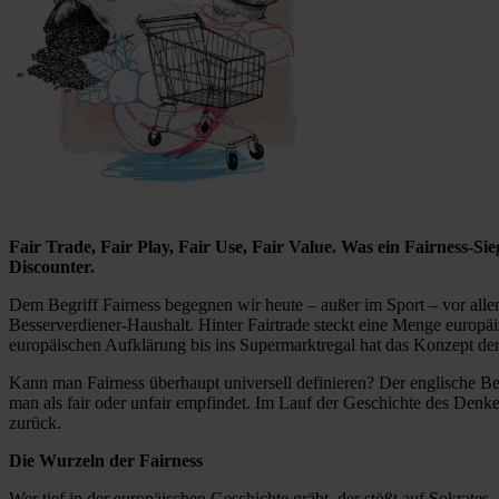
Fair Trade, Fair Play, Fair Use, Fair Value. Was ein Fairness-Si
Discounter.
Dem Begriff Fairness begegnen wir heute – außer im Sport – vor allem
Besserverdiener-Haushalt. Hinter Fairtrade steckt eine Menge europäi
europäischen Aufklärung bis ins Supermarktregal hat das Konzept der 
Kann man Fairness überhaupt universell definieren? Der englische Begr
man als fair oder unfair empfindet. Im Lauf der Geschichte des Denke
zurück.
Die Wurzeln der Fairness
Wer tief in der europäischen Geschichte gräbt, der stößt auf Sokrates,