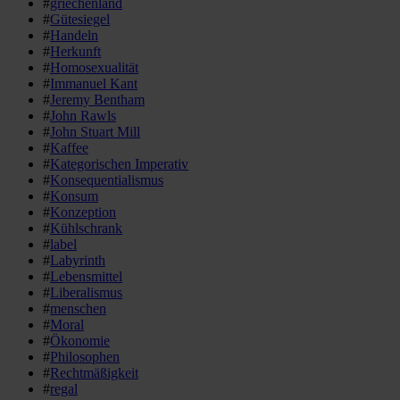
#
griechenland
#
Gütesiegel
#
Handeln
#
Herkunft
#
Homosexualität
#
Immanuel Kant
#
Jeremy Bentham
#
John Rawls
#
John Stuart Mill
#
Kaffee
#
Kategorischen Imperativ
#
Konsequentialismus
#
Konsum
#
Konzeption
#
Kühlschrank
#
label
#
Labyrinth
#
Lebensmittel
#
Liberalismus
#
menschen
#
Moral
#
Ökonomie
#
Philosophen
#
Rechtmäßigkeit
#
regal