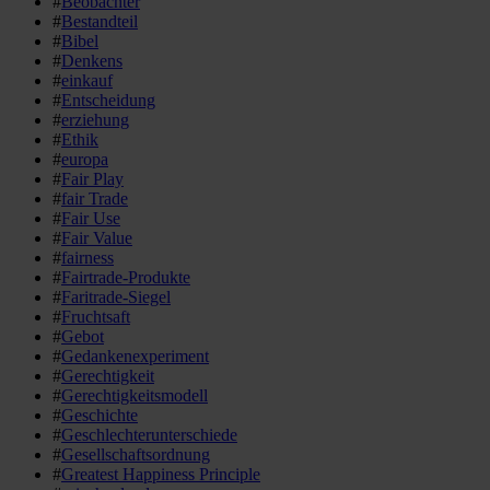
#
Beobachter
#
Bestandteil
#
Bibel
#
Denkens
#
einkauf
#
Entscheidung
#
erziehung
#
Ethik
#
europa
#
Fair Play
#
fair Trade
#
Fair Use
#
Fair Value
#
fairness
#
Fairtrade-Produkte
#
Faritrade-Siegel
#
Fruchtsaft
#
Gebot
#
Gedankenexperiment
#
Gerechtigkeit
#
Gerechtigkeitsmodell
#
Geschichte
#
Geschlechterunterschiede
#
Gesellschaftsordnung
#
Greatest Happiness Principle