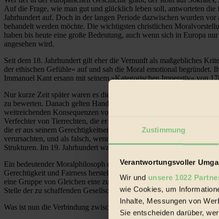
Auf die Frage, wie man gut und glücklich leben soll, antworteten die
Jahrhundert auf. Doch in der langen Periode dazwischen wurden vor a
behandelt werden möchte. Die wichtigsten christlichen Moralvorstell
haben bis heute eine große Bedeutung, auch wenn sich in Europa nur 
angesehen wird.
Seit dem 18. Jahrhundert gilt eher die Vernunft als maßgebliches Kri
der ethischen Gefühle« auf und sah die Moral emotional begründet. 
Immanuel Kant ersann mit seinem »Kategorischen Imperativ« von 1785
Nur kurze Zeit später waren es die Vertreter des Utilitarismus, die 
zu bewerten. Danach gelten Handlungen als dann moralisch richtig, 
weitreichenden Konsequenzen von Entscheidungen moralisch zu bewert
Verfechter von Tierrechten, die er aus der Fähigkeit von Tieren, Sc
die er aus seinem Gerechtigkeitsempfinden ableitete. Im 19. Jahrhunder
Zustimmung
verursachten, und als falsch, wenn sie eher Leid beförderten. Darüber
Strukturen. Im 19. Jahrhundert war er, wie auch Bentham, seiner Zeit
Verantwortungsvoller Umgan
Ein bedeutender Moralphilosoph der jüngeren Vergangenheit war John 
Gerechtigkeit und Fairness herstellte: Er verpasste seiner Theorie 2
Wir und
unsere 1022 Partne
eine Gruppe von Gleichen eine zukünftige Gesellschaftsordnung schaf
wie Cookies, um Information
Stelle der zu schaffenden Gesellschaftsordnung sie einmal stehen we
Inhalte, Messungen von Werb
Was ist nun die Verbindung zwischen den Moralphilosophen der Antik
Sie entscheiden darüber, wer