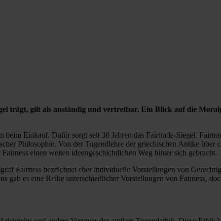
egel trägt, gilt als anständig und vertretbar. Ein Blick auf die M
 beim Einkauf. Dafür sorgt seit 30 Jahren das Fairtrade-Siegel. Fairt
scher Philosophie. Von der Tugendlehre der griechischen Antike über c
Fairness einen weiten ideengeschichtlichen Weg hinter sich gebracht.
iff Fairness bezeichnet eher individuelle Vorstellungen von Gerechtigke
ns gab es eine Reihe unterschiedlicher Vorstellungen von Fairness, doc
 Aristoteles und andere Vertreter der antiken Tugendethik. Diese Ethik 