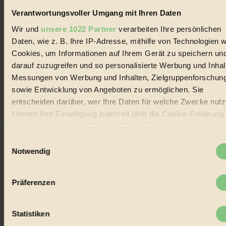
Lebenswandel. Es ist eine moderne Plattform für Ideen, Menschen
Verantwortungsvoller Umgang mit Ihren Daten
und Produkte, ein Leitfaden im schnell wachsenden Markt des
Handels mit Bioprodukten, des Fair-Trade sowie der Branche
Wir und
unsere 1022 Partner
verarbeiten Ihre persönlichen
alternativer Energien.
Daten, wie z. B. Ihre IP-Adresse, mithilfe von Technologien w
Social Media
Cookies, um Informationen auf Ihrem Gerät zu speichern un
22.601 Fans auf Facebook
darauf zuzugreifen und so personalisierte Werbung und Inhal
3.415 Follower auf Twitter
Folge uns auf Instagram
Messungen von Werbung und Inhalten, Zielgruppenforschun
Themen
sowie Entwicklung von Angeboten zu ermöglichen. Sie
#
entscheiden darüber, wer Ihre Daten für welche Zwecke nutzt
können Ihre Einwilligung jederzeit über die Cookie-Erklärung
Bio
durch Klicken auf das Privacy Trigger Symbol ändern oder
#
widerrufen
Einwilligungsauswahl
Notwendig
Nachhaltigkeit
Wenn Sie es erlauben, würden wir auch gerne:
#
Informationen über Ihre geografische Lage erfassen,
Präferenzen
welche bis auf einige Meter genau sein können
Vegan
Ihr Gerät durch aktives Scannen nach bestimmten
Merkmalen (Fingerprinting) identifizieren
#
Statistiken