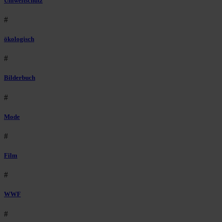
Umweltschutz
#
ökologisch
#
Bilderbuch
#
Mode
#
Film
#
WWF
#