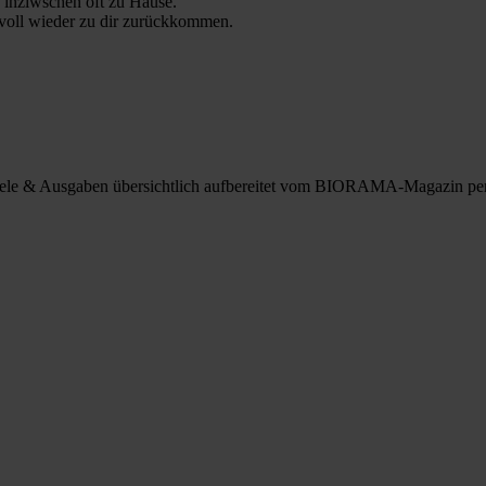
 inziwschen oft zu Hause.
 voll wieder zu dir zurückkommen.
spiele & Ausgaben übersichtlich aufbereitet vom BIORAMA-Magazin pe