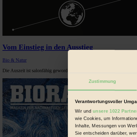
Vom Einstieg in den Ausstieg
Bio & Natur
Die Auszeit ist salonfähig geworden: Früher wurde Leistung in der Wir
Zustimmung
Verantwortungsvoller Umgan
Wir und
unsere 1022 Partne
wie Cookies, um Information
Inhalte, Messungen von Werb
Sie entscheiden darüber, wer