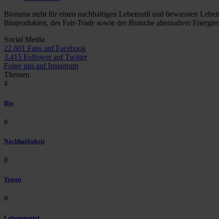
Biorama steht für einen nachhaltigen Lebensstil und bewussten Lebe
Bioprodukten, des Fair-Trade sowie der Branche alternativer Energie
Social Media
22.601 Fans auf Facebook
3.415 Follower auf Twitter
Folge uns auf Instagram
Themen
#
Bio
#
Nachhaltigkeit
#
Vegan
#
Lebensmittel