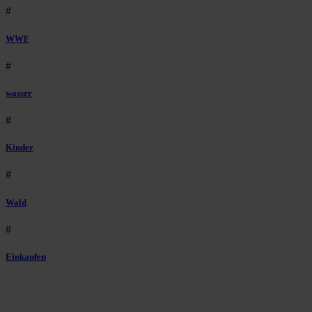
#
WWF
#
wasser
#
Kinder
#
Wald
#
Einkaufen