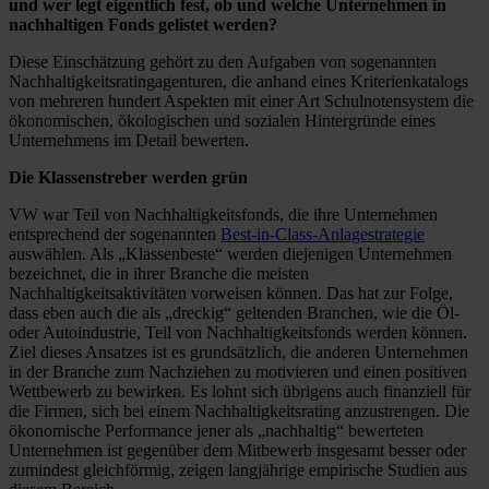
und wer legt eigentlich fest, ob und welche Unternehmen in
nachhaltigen Fonds gelistet werden?
Diese Einschätzung gehört zu den Aufgaben von sogenannten
Nachhaltigkeitsratingagenturen, die anhand eines Kriterienkatalogs
von mehreren hundert Aspekten mit einer Art Schulnotensystem die
ökonomischen, ökologischen und sozialen Hintergründe eines
Unternehmens im Detail bewerten.
Die Klassenstreber werden grün
VW war Teil von Nachhaltigkeitsfonds, die ihre Unternehmen
entsprechend der sogenannten
Best-in-Class-Anlagestrategie
auswählen. Als „Klassenbeste“ werden diejenigen Unternehmen
bezeichnet, die in ihrer Branche die meisten
Nachhaltigkeitsaktivitäten vorweisen können. Das hat zur Folge,
dass eben auch die als „dreckig“ geltenden Branchen, wie die Öl-
oder Autoindustrie, Teil von Nachhaltigkeitsfonds werden können.
Ziel dieses Ansatzes ist es grundsätzlich, die anderen Unternehmen
in der Branche zum Nachziehen zu motivieren und einen positiven
Wettbewerb zu bewirken. Es lohnt sich übrigens auch finanziell für
die Firmen, sich bei einem Nachhaltigkeitsrating anzustrengen. Die
ökonomische Performance jener als „nachhaltig“ bewerteten
Unternehmen ist gegenüber dem Mitbewerb insgesamt besser oder
zumindest gleichförmig, zeigen langjährige empirische Studien aus