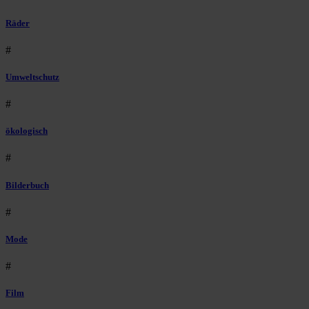
Räder
#
Umweltschutz
#
ökologisch
#
Bilderbuch
#
Mode
#
Film