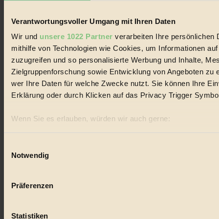
#
Verantwortungsvoller Umgang mit Ihren Daten
nachhaltig
Wir und
unsere 1022 Partner
verarbeiten Ihre persönlichen 
mithilfe von Technologien wie Cookies, um Informationen au
#
zuzugreifen und so personalisierte Werbung und Inhalte, M
Zielgruppenforschung sowie Entwicklung von Angeboten zu e
Landwirtschaft
wer Ihre Daten für welche Zwecke nutzt. Sie können Ihre Einw
#
Erklärung oder durch Klicken auf das Privacy Trigger Symbo
Design
Wenn Sie es erlauben, würden wir auch gerne:
#
Informationen über Ihre geografische Lage erfassen, 
können
Einwilligungsauswahl
Regional
Notwendig
Ihr Gerät durch aktives Scannen nach bestimmten Merk
#
Erfahren Sie mehr darüber, wie Ihre persönlichen Daten verar
Präferenzen im
Abschnitt Einzelheiten
fest.
Präferenzen
Garten
BIORAMA.eu verwendet Cookies
#
Statistiken