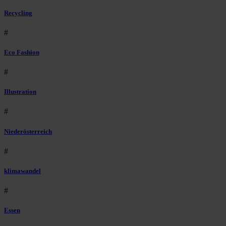
Recycling
#
Eco Fashion
#
Illustration
#
Niederösterreich
#
klimawandel
#
Essen