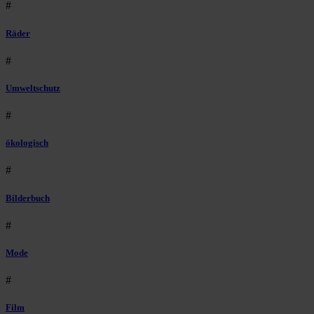
#
Räder
#
Umweltschutz
#
ökologisch
#
Bilderbuch
#
Mode
#
Film