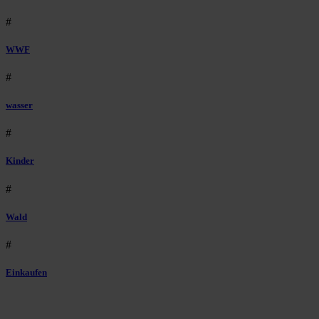
#
WWF
#
wasser
#
Kinder
#
Wald
#
Einkaufen