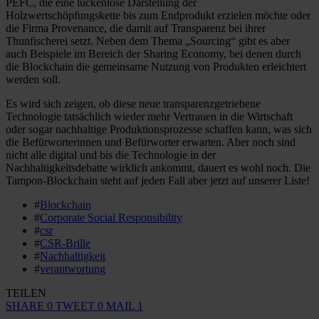
PEFC, die eine lückenlose Darstellung der
Holzwertschöpfungskette bis zum Endprodukt erzielen möchte oder
die Firma Provenance, die damit auf Transparenz bei ihrer
Thunfischerei setzt. Neben dem Thema „Sourcing“ gibt es aber
auch Beispiele im Bereich der Sharing Economy, bei denen durch
die Blockchain die gemeinsame Nutzung von Produkten erleichtert
werden soll.
Es wird sich zeigen, ob diese neue transparenzgetriebene
Technologie tatsächlich wieder mehr Vertrauen in die Wirtschaft
oder sogar nachhaltige Produktionsprozesse schaffen kann, was sich
die Befürworterinnen und Befürworter erwarten. Aber noch sind
nicht alle digital und bis die Technologie in der
Nachhaltigkeitsdebatte wirklich ankommt, dauert es wohl noch. Die
Tampon-Blockchain steht auf jeden Fall aber jetzt auf unserer Liste!
#
Blockchain
#
Corporate Social Responsibility
#
csr
#
CSR-Brille
#
Nachhaltigkeit
#
verantwortung
TEILEN
SHARE
0
TWEET
0
MAIL
1