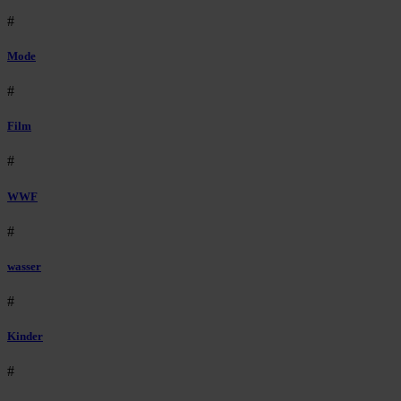
#
Mode
#
Film
#
WWF
#
wasser
#
Kinder
#