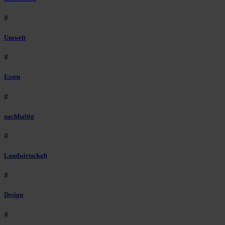
#
Umwelt
#
Essen
#
nachhaltig
#
Landwirtschaft
#
Design
#