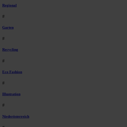
Regional
#
Garten
#
Recycling
#
Eco Fashion
#
Illustration
#
Niederösterreich