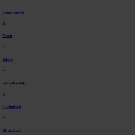
#
klimawandel
#
Essen
#
Räder
#
Umweltschutz
#
ökologisch
#
Bilderbuch