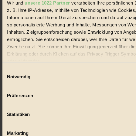
Wir und
unsere 1022 Partner
verarbeiten Ihre persönlichen 
z. B. Ihre IP-Adresse, mithilfe von Technologien wie Cookies
GROSSER WIRBEL um Versuche, den Ozean und
seine Bewegungen festzuhalten.
Informationen auf Ihrem Gerät zu speichern und darauf zuzu
so personalisierte Werbung und Inhalte, Messungen von We
Außerdem im Heft
Inhalten, Zielgruppenforschung sowie Entwicklung von Ange
ermöglichen. Sie entscheiden darüber, wer Ihre Daten für we
RISKANT:
Wenn Meeres- und Wildvögel im
Freilandhühnerbetrieb vorbeischauen.
Zwecke nutzt. Sie können Ihre Einwilligung jederzeit über di
GEMEIN:
Tropische Stechmücken fühlen sich in
Erklärung oder durch Klicken auf das Privacy Trigger Symbo
Mitteleuropa inziwschen oft zu Hause.
oder widerrufen
GEMEINER:
Es gibt nun Weinflaschen, die nach
Entleerung voll wieder zu dir zurückkommen.
Einwilligungsauswahl
Wenn Sie es erlauben, würden wir auch gerne:
Notwendig
Informationen über Ihre geografische Lage erfassen, 
auf einige Meter genau sein können
Präferenzen
Ihr Gerät durch aktives Scannen nach bestimmten 
Der BIORAMA-Newsletter
(Fingerprinting) identifizieren
Erhalte in regelmäßigen Abständen die aktuellsten Artikel,
Statistiken
Erfahren Sie mehr darüber, wie Ihre persönlichen Daten verar
Gewinnspiele & Ausgaben übersichtlich aufbereitet vom
werden, und legen Sie Ihre Präferenzen im
Abschnitt Einzel
BIORAMA-Magazin per E-Mail.
fest.
Marketing