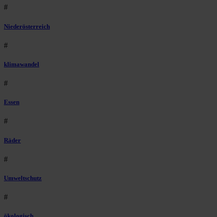
#
Niederösterreich
#
klimawandel
#
Essen
#
Räder
#
Umweltschutz
#
ökologisch