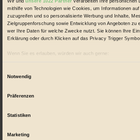
Wir und
unsere 1022 Partner
verarbeiten Ihre persönlichen 
Social Media
mithilfe von Technologien wie Cookies, um Informationen au
22.601 Fans auf Facebook
zuzugreifen und so personalisierte Werbung und Inhalte, M
3.415 Follower auf Twitter
Folge uns auf Instagram
Zielgruppenforschung sowie Entwicklung von Angeboten zu e
Themen
wer Ihre Daten für welche Zwecke nutzt. Sie können Ihre Einw
#
Erklärung oder durch Klicken auf das Privacy Trigger Symbo
Bio
Wenn Sie es erlauben, würden wir auch gerne:
#
Informationen über Ihre geografische Lage erfassen, 
sein können
Nachhaltigkeit
Einwilligungsauswahl
Notwendig
Ihr Gerät durch aktives Scannen nach bestimmten Merk
#
Erfahren Sie mehr darüber, wie Ihre persönlichen Daten verar
Präferenzen im
Abschnitt Einzelheiten
fest.
Vegan
Präferenzen
#
BIORAMA.eu verwendet Cookies
Statistiken
biorama.eu
ist werbefinanziert und deswegen für dich ko
Lebensmittel
Einwilligung für Cookies, um etwa selbst anonymisierte Stat
#
welche Inhalte besonders gut ankommen, Inhalte wie Videos
Marketing