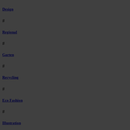
Design
#
Regional
#
Garten
#
Recycling
#
Eco Fashion
#
Illustration