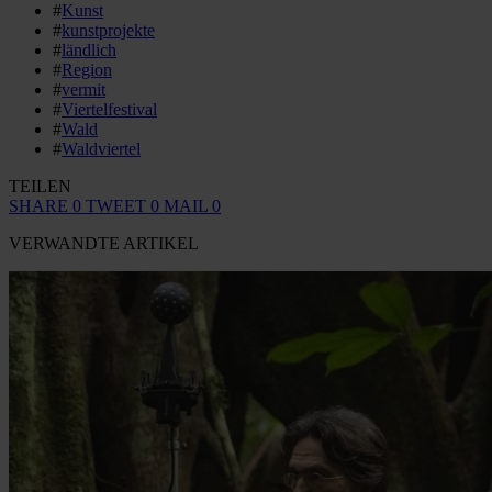
#
Kunst
#
kunstprojekte
#
ländlich
#
Region
#
vermit
#
Viertelfestival
#
Wald
#
Waldviertel
TEILEN
SHARE
0
TWEET
0
MAIL
0
VERWANDTE ARTIKEL