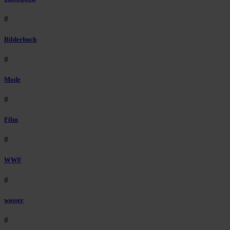
#
Bilderbuch
#
Mode
#
Film
#
WWF
#
wasser
#