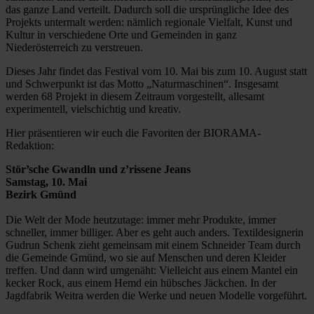
das ganze Land verteilt. Dadurch soll die ursprüngliche Idee des
Projekts untermalt werden: nämlich regionale Vielfalt, Kunst und
Kultur in verschiedene Orte und Gemeinden in ganz
Niederösterreich zu verstreuen.
Dieses Jahr findet das Festival vom 10. Mai bis zum 10. August statt
und Schwerpunkt ist das Motto „Naturmaschinen“. Insgesamt
werden 68 Projekt in diesem Zeitraum vorgestellt, allesamt
experimentell, vielschichtig und kreativ.
Hier präsentieren wir euch die Favoriten der BIORAMA-
Redaktion:
Stör’sche Gwandln und z’rissene Jeans
Samstag, 10. Mai
Bezirk Gmünd
Die Welt der Mode heutzutage: immer mehr Produkte, immer
schneller, immer billiger. Aber es geht auch anders. Textildesignerin
Gudrun Schenk zieht gemeinsam mit einem Schneider Team durch
die Gemeinde Gmünd, wo sie auf Menschen und deren Kleider
treffen. Und dann wird umgenäht: Vielleicht aus einem Mantel ein
kecker Rock, aus einem Hemd ein hübsches Jäckchen. In der
Jagdfabrik Weitra werden die Werke und neuen Modelle vorgeführt.