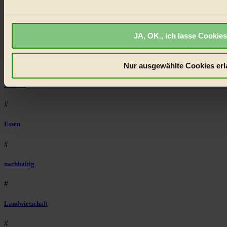
anzuzeigen, oder auch, um Werbung auszuspielen.
Mehr er
Natur
Bist du damit einverstanden?
#
JA, OK., ich lasse Cookies
kinderbuch
#
Nur ausgewählte Cookies erl
Umwelt
#
Essen
#
nachhaltig
#
Landwirtschaft
#