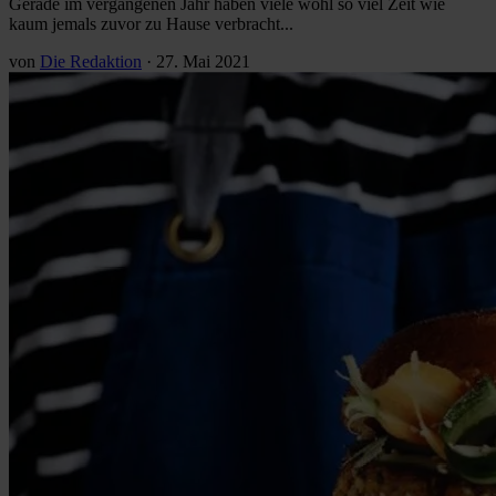
Gerade im vergangenen Jahr haben viele wohl so viel Zeit wie
kaum jemals zuvor zu Hause verbracht...
von
Die Redaktion
·
27. Mai 2021