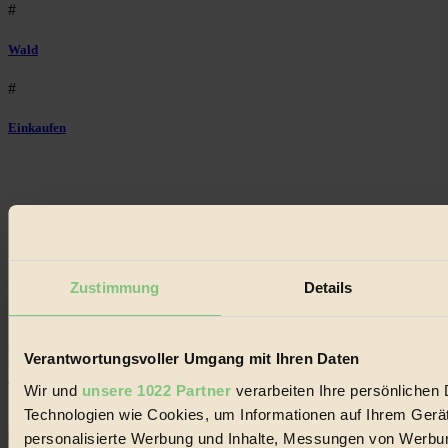
#
Wald
#
Einkaufen
Impressum
Zustimmung
Details
Datenschutz
Mediadaten
22.601 Fans
Verantwortungsvoller Umgang mit Ihren Daten
3.415 Follower
Folge uns
Wir und
unsere 1022 Partner
verarbeiten Ihre persönlichen D
Technologien wie Cookies, um Informationen auf Ihrem Gerät
personalisierte Werbung und Inhalte, Messungen von Werbun