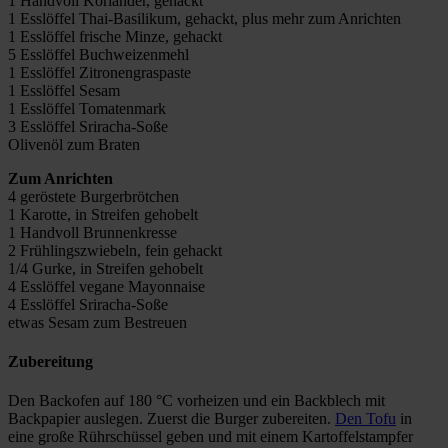
1 Handvoll Koriander, gehackt
1 Esslöffel Thai-Basilikum, gehackt, plus mehr zum Anrichten
1 Esslöffel frische Minze, gehackt
5 Esslöffel Buchweizenmehl
1 Esslöffel Zitronengraspaste
1 Esslöffel Sesam
1 Esslöffel Tomatenmark
3 Esslöffel Sriracha-Soße
Olivenöl zum Braten
Zum Anrichten
4 geröstete Burgerbrötchen
1 Karotte, in Streifen gehobelt
1 Handvoll Brunnenkresse
2 Frühlingszwiebeln, fein gehackt
1/4 Gurke, in Streifen gehobelt
4 Esslöffel vegane Mayonnaise
4 Esslöffel Sriracha-Soße
etwas Sesam zum Bestreuen
Zubereitung
Den Backofen auf 180 °C vorheizen und ein Backblech mit
Backpapier auslegen. Zuerst die Burger zubereiten.
Den Tofu
in
eine große Rührschüssel geben und mit einem Kartoffelstampfer