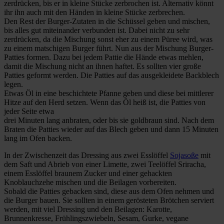
zerdrücken, bis er in kleine Stücke zerbrochen ist. Alternativ könnt
ihr ihn auch mit den Händen in kleine Stücke zerbrechen.
Den Rest der Burger-Zutaten in die Schüssel geben und mischen,
bis alles gut miteinander verbunden ist. Dabei nicht zu sehr
zerdrücken, da die Mischung sonst eher zu einem Püree wird, was
zu einem matschigen Burger führt. Nun aus der Mischung Burger-
Patties formen. Dazu bei jedem Pattie die Hände etwas mehlen,
damit die Mischung nicht an ihnen haftet. Es sollten vier große
Patties geformt werden. Die Patties auf das ausgekleidete Backblech
legen.
Etwas Öl in eine beschichtete Pfanne geben und diese bei mittlerer
Hitze auf den Herd setzen. Wenn das Öl heiß ist, die Patties von
jeder Seite etwa
drei Minuten lang anbraten, oder bis sie goldbraun sind. Nach dem
Braten die Patties wieder auf das Blech geben und dann 15 Minuten
lang im Ofen backen.
In der Zwischenzeit das Dressing aus zwei Esslöffel
Sojasoße
mit
dem Saft und Abrieb von einer Limette, zwei Teelöffel Sriracha,
einem Esslöffel braunem Zucker und einer gehackten
Knoblauchzehe mischen und die Beilagen vorbereiten.
Sobald die Patties gebacken sind, diese aus dem Ofen nehmen und
die Burger bauen. Sie sollten in einem gerösteten Brötchen serviert
werden, mit viel Dressing und den Beilagen: Karotte,
Brunnenkresse, Frühlingszwiebeln, Sesam, Gurke, vegane