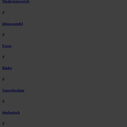
Niederösterreich
#
klimawandel
#
Essen
#
Räder
#
Umweltschutz
#
ökologisch
#