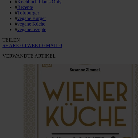
#
Kochbuch Plants Only
#
Rezepte
#
Tofuburger
#
vegane Burger
#
vegane Küche
#
vegane rezepte
TEILEN
SHARE
0
TWEET
0
MAIL
0
VERWANDTE ARTIKEL