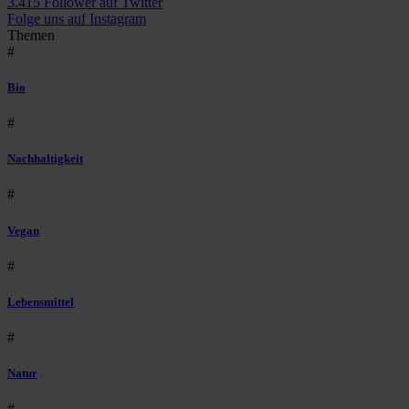
3.415 Follower auf Twitter
Folge uns auf Instagram
Themen
#
Bio
#
Nachhaltigkeit
#
Vegan
#
Lebensmittel
#
Natur
#