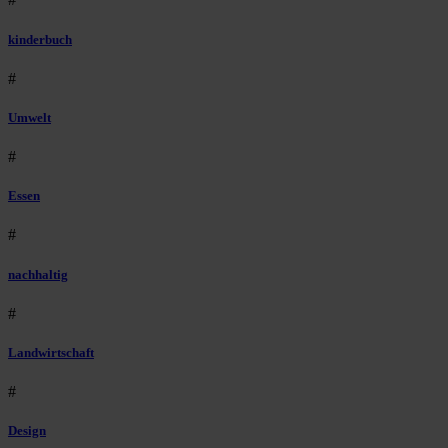
kinderbuch
#
Umwelt
#
Essen
#
nachhaltig
#
Landwirtschaft
#
Design