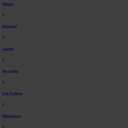
Design
#
Regional
#
Garten
#
Recycling
#
Eco Fashion
#
Illustration
#