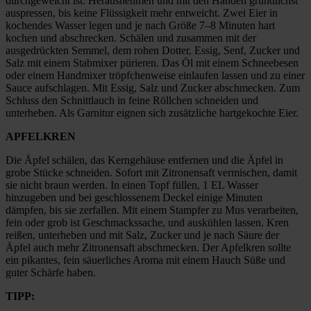
durchgeweicht ist. Herausnehmen und mit den Händen gründlichst
auspressen, bis keine Flüssigkeit mehr entweicht. Zwei Eier in
kochendes Wasser legen und je nach Größe 7–8 Minuten hart
kochen und abschrecken. Schälen und zusammen mit der
ausgedrückten Semmel, dem rohen Dotter, Essig, Senf, Zucker und
Salz mit einem Stabmixer pürieren. Das Öl mit einem Schneebesen
oder einem Handmixer tröpfchenweise einlaufen lassen und zu einer
Sauce aufschlagen. Mit Essig, Salz und Zucker abschmecken. Zum
Schluss den Schnittlauch in feine Röllchen schneiden und
unterheben. Als Garnitur eignen sich zusätzliche hartgekochte Eier.
APFELKREN
Die Äpfel schälen, das Kerngehäuse entfernen und die Äpfel in
grobe Stücke schneiden. Sofort mit Zitronensaft vermischen, damit
sie nicht braun werden. In einen Topf füllen, 1 EL Wasser
hinzugeben und bei geschlossenem Deckel einige Minuten
dämpfen, bis sie zerfallen. Mit einem Stampfer zu Mus verarbeiten,
fein oder grob ist Geschmackssache, und auskühlen lassen. Kren
reißen, unterheben und mit Salz, Zucker und je nach Säure der
Äpfel auch mehr Zitronensaft abschmecken. Der Apfelkren sollte
ein pikantes, fein säuerliches Aroma mit einem Hauch Süße und
guter Schärfe haben.
TIPP: