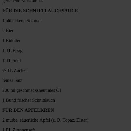
geriebene Muskatnuss
FÜR DIE SCHNITTLAUCHSAUCE
1 altbackene Semmel
2 Eier
1 Eidotter
1 TL Essig
1 TL Senf
½ TL Zucker
feines Salz
200 ml geschmacksneutrales Öl
1 Bund frischer Schnittlauch
FÜR DEN APFELKREN
2 mürbe, säuerliche Äpfel (z. B. Topaz, Elstar)
1 EL Zitronensaft