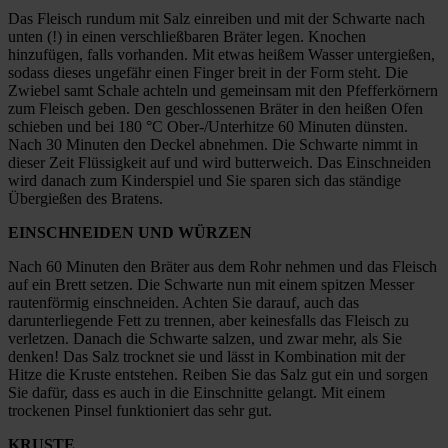
Das Fleisch rundum mit Salz einreiben und mit der Schwarte nach
unten (!) in einen verschließbaren Bräter legen. Knochen
hinzufügen, falls vorhanden. Mit etwas heißem Wasser untergießen,
sodass dieses ungefähr einen Finger breit in der Form steht. Die
Zwiebel samt Schale achteln und gemeinsam mit den Pfefferkörnern
zum Fleisch geben. Den geschlossenen Bräter in den heißen Ofen
schieben und bei 180 °C Ober-/Unterhitze 60 Minuten dünsten.
Nach 30 Minuten den Deckel abnehmen. Die Schwarte nimmt in
dieser Zeit Flüssigkeit auf und wird butterweich. Das Einschneiden
wird danach zum Kinderspiel und Sie sparen sich das ständige
Übergießen des Bratens.
EINSCHNEIDEN UND WÜRZEN
Nach 60 Minuten den Bräter aus dem Rohr nehmen und das Fleisch
auf ein Brett setzen. Die Schwarte nun mit einem spitzen Messer
rautenförmig einschneiden. Achten Sie darauf, auch das
darunterliegende Fett zu trennen, aber keinesfalls das Fleisch zu
verletzen. Danach die Schwarte salzen, und zwar mehr, als Sie
denken! Das Salz trocknet sie und lässt in Kombination mit der
Hitze die Kruste entstehen. Reiben Sie das Salz gut ein und sorgen
Sie dafür, dass es auch in die Einschnitte gelangt. Mit einem
trockenen Pinsel funktioniert das sehr gut.
KRUSTE