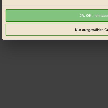
Dieser Artikel ist für Biorama-Mitglieder verfügbar
Hier einloggen
JA, OK., ich las
Noch kein Mitglied?
Hier gratis registrieren
Nur ausgewählte Co