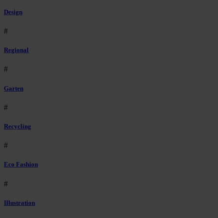
Design
#
Regional
#
Garten
#
Recycling
#
Eco Fashion
#
Illustration