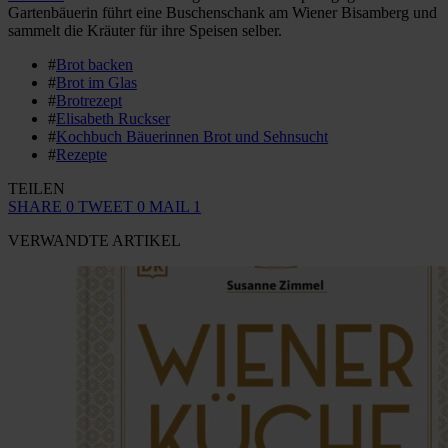
Gartenbäuerin führt eine Buschenschank am Wiener Bisamberg und
sammelt die Kräuter für ihre Speisen selber.
#
Brot backen
#
Brot im Glas
#
Brotrezept
#
Elisabeth Ruckser
#
Kochbuch Bäuerinnen Brot und Sehnsucht
#
Rezepte
TEILEN
SHARE
0
TWEET
0
MAIL
1
VERWANDTE ARTIKEL