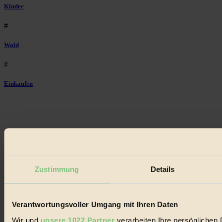
Kinder
#
Wald
#
Einkaufen
Impressum
Datenschutz
Zustimmung
Details
Mediadaten
22.601 Fans
3.415 Follower
Verantwortungsvoller Umgang mit Ihren Daten
Folge uns
Wir und
unsere 1022 Partner
verarbeiten Ihre persönlichen D