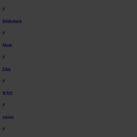
#
Bilderbuch
#
Mode
#
Film
#
WWF
#
wasser
#