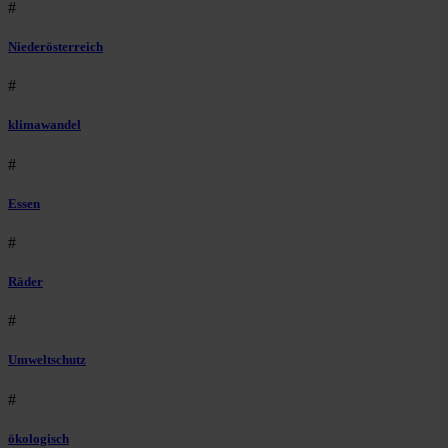
#
Niederösterreich
#
klimawandel
#
Essen
#
Räder
#
Umweltschutz
#
ökologisch