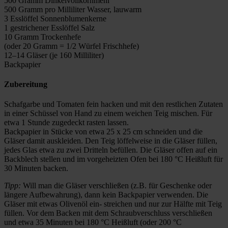
500 Gramm Dinkelvollkornmehl
500 Gramm pro Milliliter Wasser, lauwarm
3 Esslöffel Sonnenblumenkerne
1 gestrichener Esslöffel Salz
10 Gramm Trockenhefe
(oder 20 Gramm = 1/2 Würfel Frischhefe)
12–14 Gläser (je 160 Milliliter)
Backpapier
Zubereitung
Schafgarbe und Tomaten fein hacken und mit den restlichen Zutaten
in einer Schüssel von Hand zu einem weichen Teig mischen. Für
etwa 1 Stunde zugedeckt rasten lassen.
Backpapier in Stücke von etwa 25 x 25 cm schneiden und die
Gläser damit auskleiden. Den Teig löffelweise in die Gläser füllen,
jedes Glas etwa zu zwei Dritteln befüllen. Die Gläser offen auf ein
Backblech stellen und im vorgeheizten Ofen bei 180 °C Heißluft für
30 Minuten backen.
Tipp:
Will man die Gläser verschließen (z.B. für Geschenke oder
längere Aufbewahrung), dann kein Backpapier verwenden. Die
Gläser mit etwas Olivenöl ein- streichen und nur zur Hälfte mit Teig
füllen. Vor dem Backen mit dem Schraubverschluss verschließen
und etwa 35 Minuten bei 180 °C Heißluft (oder 200 °C