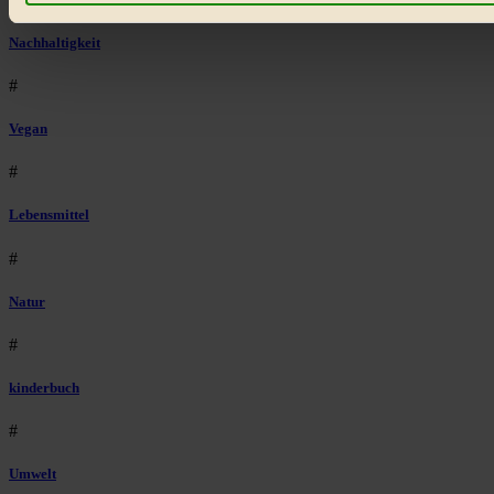
Bist du damit einverstanden?
Nachhaltigkeit
#
Vegan
#
Lebensmittel
#
Natur
#
kinderbuch
#
Umwelt