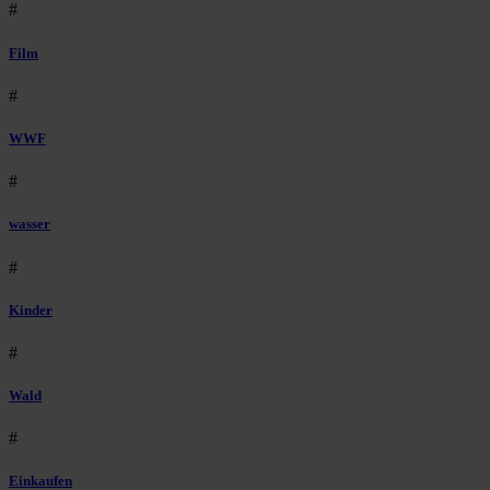
#
Film
#
WWF
#
wasser
#
Kinder
#
Wald
#
Einkaufen