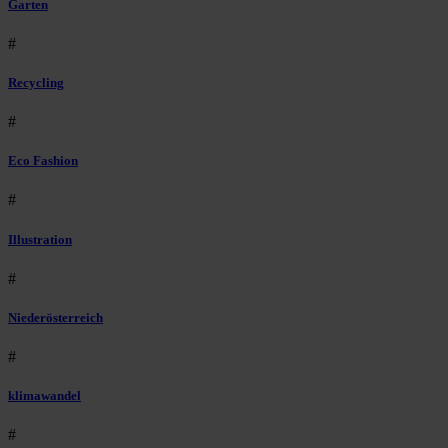
Garten
#
Recycling
#
Eco Fashion
#
Illustration
#
Niederösterreich
#
klimawandel
#