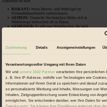
Außerdem im Heft
RISKANT:
Wenn Meeres- und Wildvögel im
Freilandhühnerbetrieb vorbeischauen.
GEMEIN:
Tropische Stechmücken fühlen sich in
Mitteleuropa inziwschen oft zu Hause.
GEMEINER:
Es gibt nun Weinflaschen, die nach
Entleerung voll wieder zu dir zurückkommen.
Zustimmung
Details
Anzeigeneinstellungen
Üb
Der BIORAMA-Newsletter
Verantwortungsvoller Umgang mit Ihren Daten
Erhalte in regelmäßigen Abständen die aktuellsten Artikel,
Gewinnspiele & Ausgaben übersichtlich aufbereitet vom
Wir und
unsere 1022 Partner
verarbeiten Ihre persönlichen 
BIORAMA-Magazin per E-Mail.
z. B. Ihre IP-Adresse, mithilfe von Technologien wie Cookies
Informationen auf Ihrem Gerät zu speichern und darauf zuzu
Jetzt eintragen:
so personalisierte Werbung und Inhalte, Messungen von We
Inhalten, Zielgruppenforschung sowie Entwicklung von Ange
ermöglichen. Sie entscheiden darüber, wer Ihre Daten für we
Zwecke nutzt. Sie können Ihre Einwilligung jederzeit über di