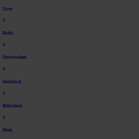
Essen
#
Räder
#
Umweltschutz
#
ökologisch
#
Bilderbuch
#
Mode