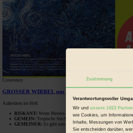
Zustimmung
Coverstory
GROSSER WIRBEL um Versuche, den Ozean und sein
Verantwortungsvoller Umgan
Außerdem im Heft
Wir und
unsere 1022 Partne
RISKANT:
Wenn Meeres- und Wildvögel im Freilandhühnerbe
wie Cookies, um Information
GEMEIN:
Tropische Stechmücken fühlen sich in Mitteleuropa
Inhalte, Messungen von Werb
GEMEINER:
Es gibt nun Weinflaschen, die nach Entleerung
Sie entscheiden darüber, wer