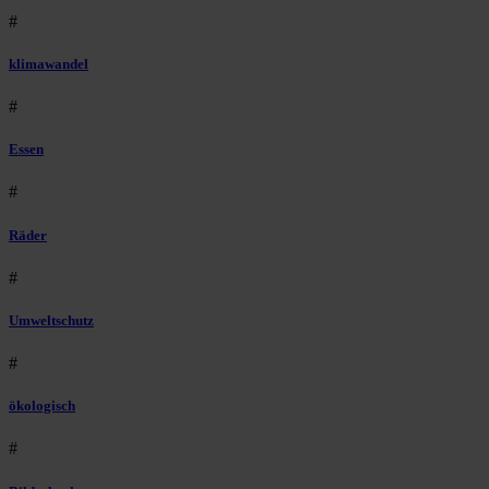
#
klimawandel
#
Essen
#
Räder
#
Umweltschutz
#
ökologisch
#