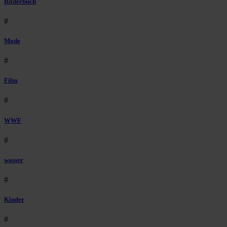
Bilderbuch
#
Mode
#
Film
#
WWF
#
wasser
#
Kinder
#