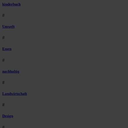
kinderbuch
#
Umwelt
#
Essen
#
nachhaltig
#
Landwirtschaft
#
Design
#