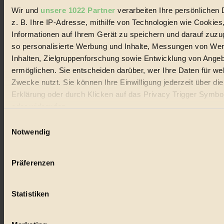
Coverstory
Wir und
unsere 1022 Partner
verarbeiten Ihre persönlichen 
z. B. Ihre IP-Adresse, mithilfe von Technologien wie Cookies
GROSSER WIRBEL um Versuche, den Ozean und
Informationen auf Ihrem Gerät zu speichern und darauf zuzu
seine Bewegungen festzuhalten.
so personalisierte Werbung und Inhalte, Messungen von We
Außerdem im Heft
Inhalten, Zielgruppenforschung sowie Entwicklung von Ange
ermöglichen. Sie entscheiden darüber, wer Ihre Daten für we
RISKANT:
Wenn Meeres- und Wildvögel im
Zwecke nutzt. Sie können Ihre Einwilligung jederzeit über di
Freilandhühnerbetrieb vorbeischauen.
GEMEIN:
Tropische Stechmücken fühlen sich in
Erklärung oder durch Klicken auf das Privacy Trigger Symbo
Mitteleuropa inziwschen oft zu Hause.
oder widerrufen
GEMEINER:
Es gibt nun Weinflaschen, die nach
Entleerung voll wieder zu dir zurückkommen.
Einwilligungsauswahl
Wenn Sie es erlauben, würden wir auch gerne:
Notwendig
Informationen über Ihre geografische Lage erfassen, 
auf einige Meter genau sein können
Präferenzen
Ihr Gerät durch aktives Scannen nach bestimmten 
Der BIORAMA-Newsletter
(Fingerprinting) identifizieren
Statistiken
Erfahren Sie mehr darüber, wie Ihre persönlichen Daten verar
Erhalte in regelmäßigen Abständen die aktuellsten Artikel,
Gewinnspiele & Ausgaben übersichtlich aufbereitet vom
werden, und legen Sie Ihre Präferenzen im
Abschnitt Einzel
BIORAMA-Magazin per E-Mail.
fest.