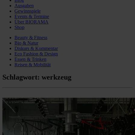
Blog
Ausgaben
Gewinnspiele
Events & Termine
Über BIORAMA
Shop
Beauty & Fitness
Bio & Natur
Diskurs & Kommentar
Eco Fashion & Design
Essen & Trinken
Reisen & Mobilität
Schlagwort:
werkzeug