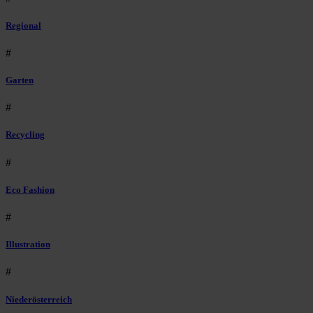
Regional
#
Garten
#
Recycling
#
Eco Fashion
#
Illustration
#
Niederösterreich