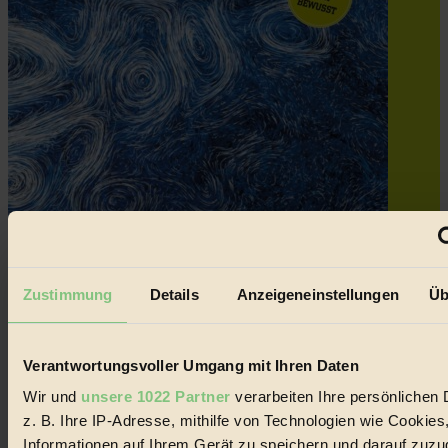
Zustimmung
Details
Anzeigeneinstellungen
Üb
Verantwortungsvoller Umgang mit Ihren Daten
Wir und
unsere 1022 Partner
verarbeiten Ihre persönlichen 
z. B. Ihre IP-Adresse, mithilfe von Technologien wie Cookies
Informationen auf Ihrem Gerät zu speichern und darauf zuzu