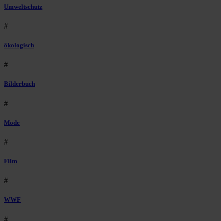
Umweltschutz
#
ökologisch
#
Bilderbuch
#
Mode
#
Film
#
WWF
#