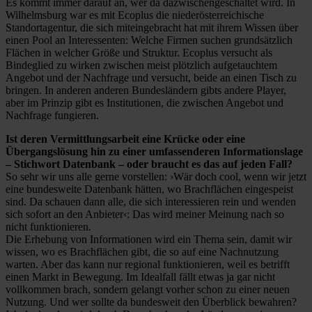
Es kommt immer darauf an, wer da dazwischengeschaltet wird. In
Wilhelmsburg war es mit Ecoplus die niederösterreichische
Standortagentur, die sich miteingebracht hat mit ihrem Wissen über
einen Pool an Interessenten: Welche Firmen suchen grundsätzlich
Flächen in welcher Größe und Struktur. Ecoplus versucht als
Bindeglied zu wirken zwischen meist plötzlich aufgetauchtem
Angebot und der Nachfrage und versucht, beide an einen Tisch zu
bringen. In anderen anderen Bundesländern gibts andere Player,
aber im Prinzip gibt es Institutionen, die zwischen Angebot und
Nachfrage fungieren.
Ist deren Vermittlungsarbeit eine Krücke oder eine
Übergangslösung hin zu einer umfassenderen Informationslage
– Stichwort Datenbank – oder braucht es das auf jeden Fall?
So sehr wir uns alle gerne vorstellen: ›Wär doch cool, wenn wir jetzt
eine bundesweite Datenbank hätten, wo Brachflächen eingespeist
sind. Da schauen dann alle, die sich interessieren rein und wenden
sich sofort an den Anbieter‹: Das wird meiner Meinung nach so
nicht funktionieren.
Die Erhebung von Informationen wird ein Thema sein, damit wir
wissen, wo es Brachflächen gibt, die so auf eine Nachnutzung
warten. Aber das kann nur regional funktionieren, weil es betrifft
einen Markt in Bewegung. Im Idealfall fällt etwas ja gar nicht
vollkommen brach, sondern gelangt vorher schon zu einer neuen
Nutzung. Und wer sollte da bundesweit den Überblick bewahren?