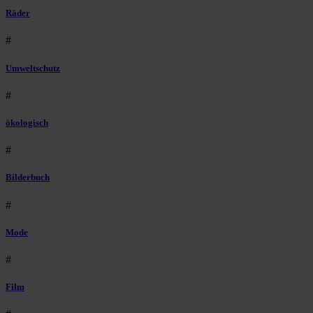
Räder
#
Umweltschutz
#
ökologisch
#
Bilderbuch
#
Mode
#
Film