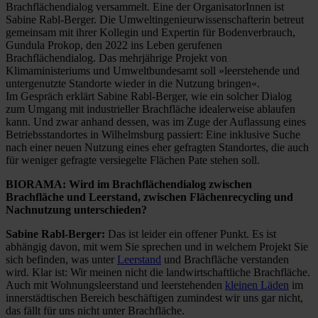
Brachflächendialog versammelt. Eine der OrganisatorInnen ist
Sabine Rabl-Berger. Die Umweltingenieurwissenschafterin betreut
gemeinsam mit ihrer Kollegin und Expertin für Bodenverbrauch,
Gundula Prokop, den 2022 ins Leben gerufenen
Brachflächendialog. Das mehrjährige Projekt von
Klimaministeriums und Umweltbundesamt soll »leerstehende und
untergenutzte Standorte wieder in die Nutzung bringen«.
Im Gespräch erklärt Sabine Rabl-Berger, wie ein solcher Dialog
zum Umgang mit industrieller Brachfläche idealerweise ablaufen
kann. Und zwar anhand dessen, was im Zuge der Auflassung eines
Betriebsstandortes in Wilhelmsburg passiert: Eine inklusive Suche
nach einer neuen Nutzung eines eher gefragten Standortes, die auch
für weniger gefragte versiegelte Flächen Pate stehen soll.
BIORAMA: Wird im Brachflächendialog zwischen
Brachfläche und Leerstand, zwischen Flächenrecycling und
Nachnutzung unterschieden?
Sabine Rabl-Berger:
Das ist leider ein offener Punkt. Es ist
abhängig davon, mit wem Sie sprechen und in welchem Projekt Sie
sich befinden, was unter
Leerstand
und Brachfläche verstanden
wird. Klar ist: Wir meinen nicht die landwirtschaftliche Brachfläche.
Auch mit Wohnungsleerstand und leerstehenden
kleinen Läden
im
innerstädtischen Bereich beschäftigen zumindest wir uns gar nicht,
das fällt für uns nicht unter Brachfläche.