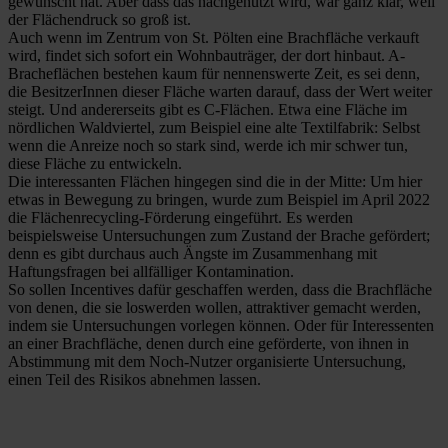
gewünscht hat. Aber dass das nachgenutzt wird, war ganz klar, weil
der Flächendruck so groß ist.
Auch wenn im Zentrum von St. Pölten eine Brachfläche verkauft
wird, findet sich sofort ein Wohnbauträger, der dort hinbaut. A-
Bracheflächen bestehen kaum für nennenswerte Zeit, es sei denn,
die BesitzerInnen dieser Fläche warten darauf, dass der Wert weiter
steigt. Und andererseits gibt es C-Flächen. Etwa eine Fläche im
nördlichen Waldviertel, zum Beispiel eine alte Textilfabrik: Selbst
wenn die Anreize noch so stark sind, werde ich mir schwer tun,
diese Fläche zu entwickeln.
Die interessanten Flächen hingegen sind die in der Mitte: Um hier
etwas in Bewegung zu bringen, wurde zum Beispiel im April 2022
die Flächenrecycling-Förderung eingeführt. Es werden
beispielsweise Untersuchungen zum Zustand der Brache gefördert;
denn es gibt durchaus auch Ängste im Zusammenhang mit
Haftungsfragen bei allfälliger Kontamination.
So sollen Incentives dafür geschaffen werden, dass die Brachfläche
von denen, die sie loswerden wollen, attraktiver gemacht werden,
indem sie Untersuchungen vorlegen können. Oder für Interessenten
an einer Brachfläche, denen durch eine geförderte, von ihnen in
Abstimmung mit dem Noch-Nutzer organisierte Untersuchung,
einen Teil des Risikos abnehmen lassen.