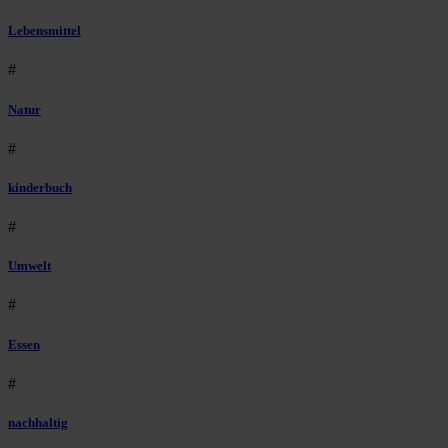
Lebensmittel
#
Natur
#
kinderbuch
#
Umwelt
#
Essen
#
nachhaltig