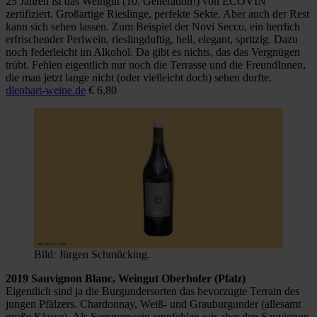
25 Jahren ist das Weingut (10. Generation!) von ECOVIN
zertifiziert. Großartige Rieslinge, perfekte Sekte. Aber auch der Rest
kann sich sehen lassen. Zum Beispiel der Novi Secco, ein herrlich
erfrischender Perlwein, rieslingduftig, hell, elegant, spritzig. Dazu
noch federleicht im Alkohol. Da gibt es nichts, das das Vergnügen
trübt. Fehlen eigentlich nur noch die Terrasse und die FreundInnen,
die man jetzt lange nicht (oder vielleicht doch) sehen durfte.
dienhart-weine.de
€ 6,80
Bild: Jürgen Schmücking.
2019 Sauvignon Blanc, Weingut Oberhofer (Pfalz)
Eigentlich sind ja die Burgundersorten das bevorzugte Terrain des
jungen Pfälzers. Chardonnay, Weiß- und Grauburgunder (allesamt
große Klasse). Als Sommerwein empfehlen wir aber den Sauvignon