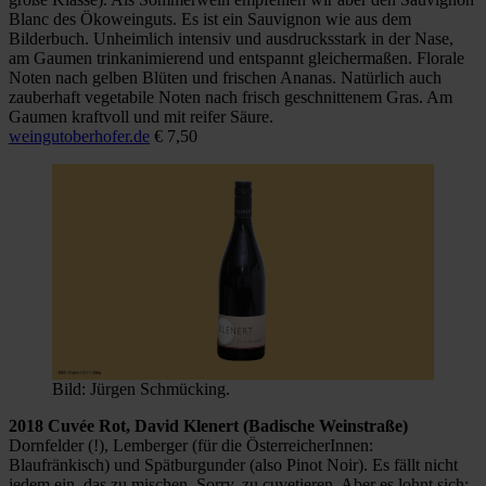
Blanc des Ökoweinguts. Es ist ein Sauvignon wie aus dem
Bilderbuch. Unheimlich intensiv und ausdrucksstark in der Nase,
am Gaumen trinkanimierend und entspannt gleichermaßen. Florale
Noten nach gelben Blüten und frischen Ananas. Natürlich auch
zauberhaft vegetabile Noten nach frisch geschnittenem Gras. Am
Gaumen kraftvoll und mit reifer Säure.
weingutoberhofer.de
€ 7,50
Bild: Jürgen Schmücking.
2018 Cuvée Rot, David Klenert (Badische Weinstraße)
Dornfelder (!), Lemberger (für die ÖsterreicherInnen:
Blaufränkisch) und Spätburgunder (also Pinot Noir). Es fällt nicht
jedem ein, das zu mischen. Sorry, zu cuvetieren. Aber es lohnt sich: