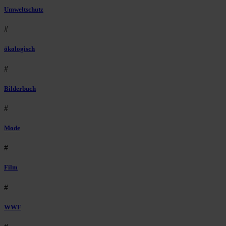
Umweltschutz
#
ökologisch
#
Bilderbuch
#
Mode
#
Film
#
WWF