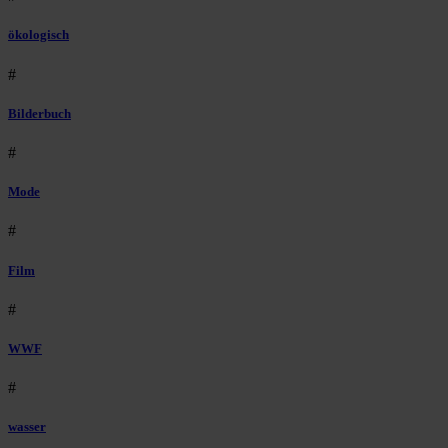
ökologisch
#
Bilderbuch
#
Mode
#
Film
#
WWF
#
wasser