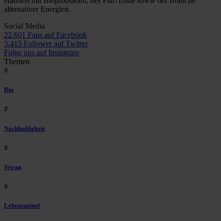
Handels mit Bioprodukten, des Fair-Trade sowie der Branche
alternativer Energien.
Social Media
22.601 Fans auf Facebook
3.415 Follower auf Twitter
Folge uns auf Instagram
Themen
#
Bio
#
Nachhaltigkeit
#
Vegan
#
Lebensmittel