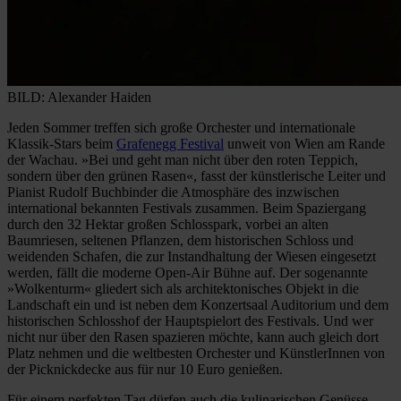
BILD: Alexander Haiden
Jeden Sommer treffen sich große Orchester und internationale
Klassik-Stars beim
Grafenegg Festival
unweit von Wien am Rande
der Wachau. »Bei und geht man nicht über den roten Teppich,
sondern über den grünen Rasen«, fasst der künstlerische Leiter und
Pianist Rudolf Buchbinder die Atmosphäre des inzwischen
international bekannten Festivals zusammen. Beim Spaziergang
durch den 32 Hektar großen Schlosspark, vorbei an alten
Baumriesen, seltenen Pflanzen, dem historischen Schloss und
weidenden Schafen, die zur Instandhaltung der Wiesen eingesetzt
werden, fällt die moderne Open-Air Bühne auf. Der sogenannte
»Wolkenturm« gliedert sich als architektonisches Objekt in die
Landschaft ein und ist neben dem Konzertsaal Auditorium und dem
historischen Schlosshof der Hauptspielort des Festivals. Und wer
nicht nur über den Rasen spazieren möchte, kann auch gleich dort
Platz nehmen und die weltbesten Orchester und KünstlerInnen von
der Picknickdecke aus für nur 10 Euro genießen.
Für einem perfekten Tag dürfen auch die kulinarischen Genüsse