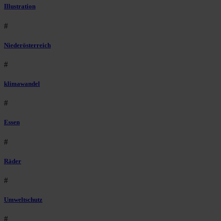
Illustration
#
Niederösterreich
#
klimawandel
#
Essen
#
Räder
#
Umweltschutz
#