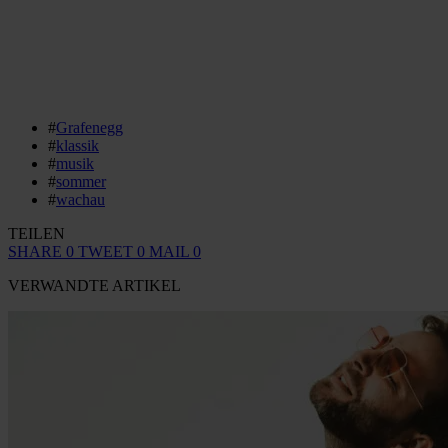
#
Grafenegg
#
klassik
#
musik
#
sommer
#
wachau
TEILEN
SHARE
0
TWEET
0
MAIL
0
VERWANDTE ARTIKEL