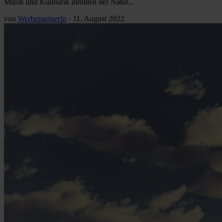
Musik und Kulinarik inmitten der Natur...
von
WerbepartnerIn
·
11. August 2022