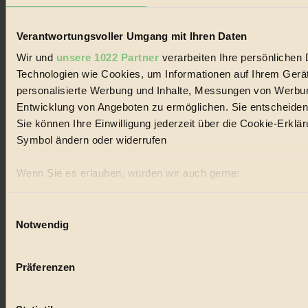
Wald
Verantwortungsvoller Umgang mit Ihren Daten
#
Wir und
unsere 1022 Partner
verarbeiten Ihre persönlichen D
Einkaufen
Technologien wie Cookies, um Informationen auf Ihrem Gerät
personalisierte Werbung und Inhalte, Messungen von Werbun
Entwicklung von Angeboten zu ermöglichen. Sie entscheiden 
Sie können Ihre Einwilligung jederzeit über die Cookie-Erklä
Symbol ändern oder widerrufen
Impressum
Wenn Sie es erlauben, würden wir auch gerne:
Datenschutz
Informationen über Ihre geografische Lage erfassen, 
Mediadaten
Ihr Gerät durch aktives Scannen nach bestimmten Merk
Einwilligungsauswahl
22.601 Fans
Notwendig
Erfahren Sie mehr darüber, wie Ihre persönlichen Daten vera
3.415 Follower
Folge uns
Abschnitt Einzelheiten
fest.
Präferenzen
BIORAMA.eu verwendet Cookies
biorama.eu
ist werbefinanziert und deswegen für dich ko