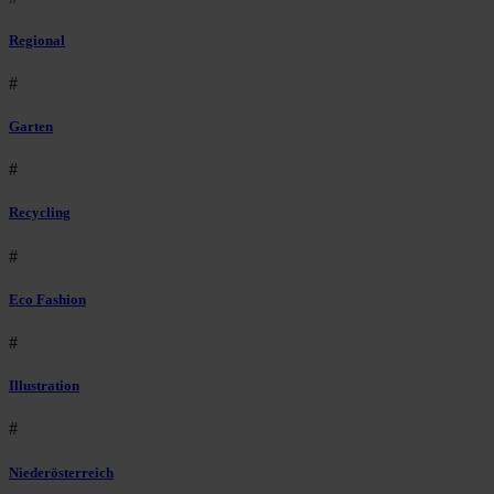
Regional
#
Garten
#
Recycling
#
Eco Fashion
#
Illustration
#
Niederösterreich