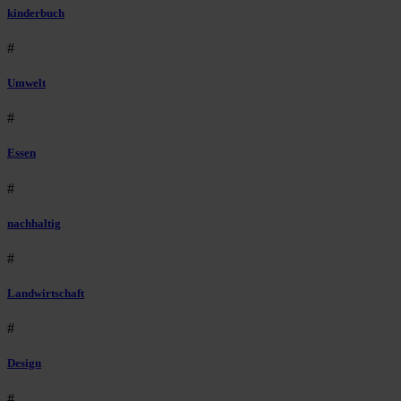
kinderbuch
#
Umwelt
#
Essen
#
nachhaltig
#
Landwirtschaft
#
Design
#