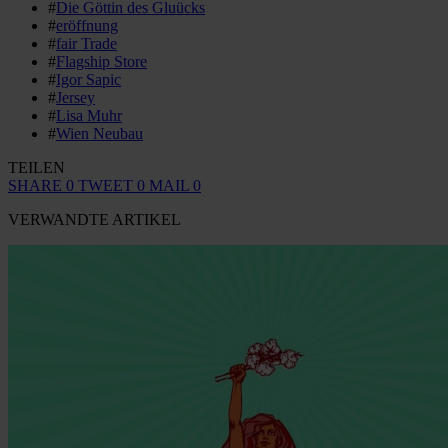
#
Die Göttin des Gluücks
#
eröffnung
#
fair Trade
#
Flagship Store
#
Igor Sapic
#
Jersey
#
Lisa Muhr
#
Wien Neubau
TEILEN
SHARE
0
TWEET
0
MAIL
0
VERWANDTE ARTIKEL