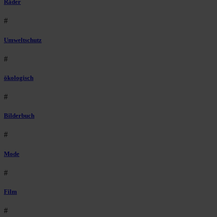
Räder
#
Umweltschutz
#
ökologisch
#
Bilderbuch
#
Mode
#
Film
#