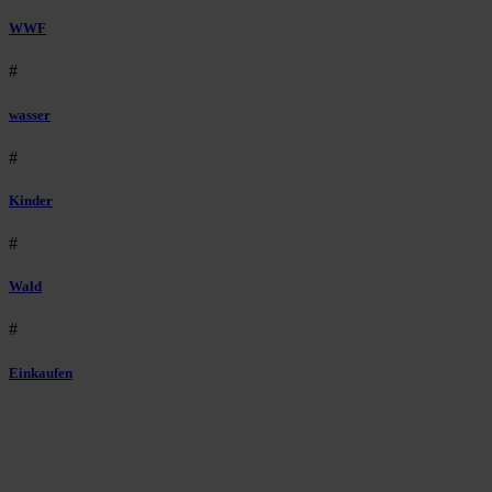
WWF
#
wasser
#
Kinder
#
Wald
#
Einkaufen