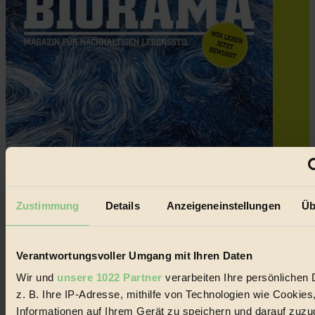
Zustimmung
Details
Anzeigeneinstellungen
Üb
Verantwortungsvoller Umgang mit Ihren Daten
Wir und
unsere 1022 Partner
verarbeiten Ihre persönlichen 
z. B. Ihre IP-Adresse, mithilfe von Technologien wie Cookies
Informationen auf Ihrem Gerät zu speichern und darauf zuzu