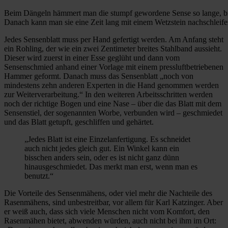
Beim Dängeln hämmert man die stumpf gewordene Sense so lange, bis 
Danach kann man sie eine Zeit lang mit einem Wetzstein nachschleife
Jedes Sensenblatt muss per Hand gefertigt werden. Am Anfang steht
ein Rohling, der wie ein zwei Zentimeter breites Stahlband aussieht.
Dieser wird zuerst in einer Esse geglüht und dann vom
Sensenschmied anhand einer Vorlage mit einem pressluftbetriebenen
Hammer geformt. Danach muss das Sensenblatt „noch von
mindestens zehn anderen Experten in die Hand genommen werden
zur Weiterverarbeitung.“ In den weiteren Arbeitsschritten werden
noch der richtige Bogen und eine Nase – über die das Blatt mit dem
Sensenstiel, der sogenannten Worbe, verbunden wird – geschmiedet
und das Blatt getupft, geschliffen und gehärtet.
„Jedes Blatt ist eine Einzelanfertigung. Es schneidet
auch nicht jedes gleich gut. Ein Winkel kann ein
bisschen anders sein, oder es ist nicht ganz dünn
hinausgeschmiedet. Das merkt man erst, wenn man es
benutzt.“
Die Vorteile des Sensenmähens, oder viel mehr die Nachteile des
Rasenmähens, sind unbestreitbar, vor allem für Karl Katzinger. Aber
er weiß auch, dass sich viele Menschen nicht vom Komfort, den
Rasenmähen bietet, abwenden würden, auch nicht bei ihm im Ort: