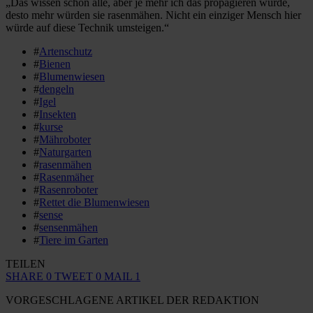
„Das wissen schon alle, aber je mehr ich das propagieren würde,
desto mehr würden sie rasenmähen. Nicht ein einziger Mensch hier
würde auf diese Technik umsteigen.“
#
Artenschutz
#
Bienen
#
Blumenwiesen
#
dengeln
#
Igel
#
Insekten
#
kurse
#
Mähroboter
#
Naturgarten
#
rasenmähen
#
Rasenmäher
#
Rasenroboter
#
Rettet die Blumenwiesen
#
sense
#
sensenmähen
#
Tiere im Garten
TEILEN
SHARE
0
TWEET
0
MAIL
1
VORGESCHLAGENE ARTIKEL DER REDAKTION