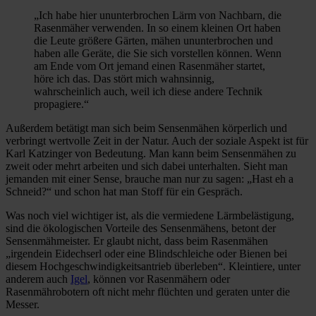
„Ich habe hier ununterbrochen Lärm von Nachbarn, die
Rasenmäher verwenden. In so einem kleinen Ort haben
die Leute größere Gärten, mähen ununterbrochen und
haben alle Geräte, die Sie sich vorstellen können. Wenn
am Ende vom Ort jemand einen Rasenmäher startet,
höre ich das. Das stört mich wahnsinnig,
wahrscheinlich auch, weil ich diese andere Technik
propagiere.“
Außerdem betätigt man sich beim Sensenmähen körperlich und
verbringt wertvolle Zeit in der Natur. Auch der soziale Aspekt ist für
Karl Katzinger von Bedeutung. Man kann beim Sensenmähen zu
zweit oder mehrt arbeiten und sich dabei unterhalten. Sieht man
jemanden mit einer Sense, brauche man nur zu sagen: „Hast eh a
Schneid?“ und schon hat man Stoff für ein Gespräch.
Was noch viel wichtiger ist, als die vermiedene Lärmbelästigung,
sind die ökologischen Vorteile des Sensenmähens, betont der
Sensenmähmeister. Er glaubt nicht, dass beim Rasenmähen
„irgendein Eidechserl oder eine Blindschleiche oder Bienen bei
diesem Hochgeschwindigkeitsantrieb überleben“. Kleintiere, unter
anderem auch
Igel
, können vor Rasenmähern oder
Rasenmährobotern oft nicht mehr flüchten und geraten unter die
Messer.