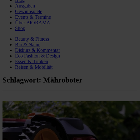
Blog
Ausgaben
Gewinnspiele
Events & Termine
Über BIORAMA
Shop
Beauty & Fitness
Bio & Natur
Diskurs & Kommentar
Eco Fashion & Design
Essen & Trinken
Reisen & Mobilität
Schlagwort:
Mähroboter