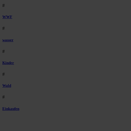
#
WWF
#
wasser
#
Kinder
#
Wald
#
Einkaufen