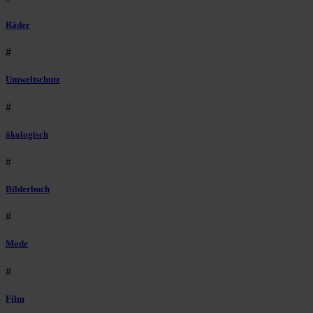
Räder
#
Umweltschutz
#
ökologisch
#
Bilderbuch
#
Mode
#
Film