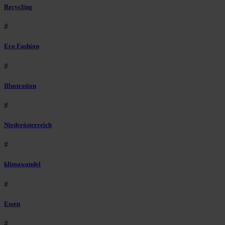
Recycling
#
Eco Fashion
#
Illustration
#
Niederösterreich
#
klimawandel
#
Essen
#