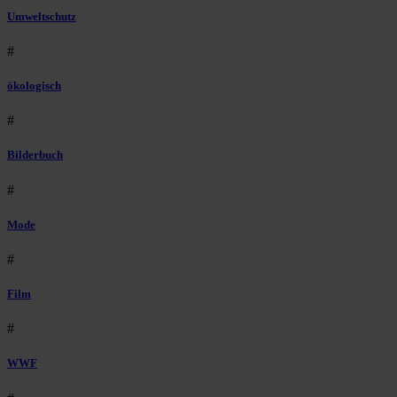
Umweltschutz
#
ökologisch
#
Bilderbuch
#
Mode
#
Film
#
WWF