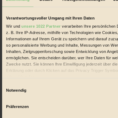
Biorama steht für einen nachhaltigen Lebensstil und bewussten
Lebenswandel. Es ist eine moderne Plattform für Ideen, Menschen
und Produkte, ein Leitfaden im schnell wachsenden Markt des
Handels mit Bioprodukten, des Fair-Trade sowie der Branche
Verantwortungsvoller Umgang mit Ihren Daten
alternativer Energien.
Wir und
unsere 1022 Partner
verarbeiten Ihre persönlichen 
Social Media
z. B. Ihre IP-Adresse, mithilfe von Technologien wie Cookies
22.601 Fans auf Facebook
Informationen auf Ihrem Gerät zu speichern und darauf zuzu
3.415 Follower auf Twitter
Folge uns auf Instagram
so personalisierte Werbung und Inhalte, Messungen von We
Themen
Inhalten, Zielgruppenforschung sowie Entwicklung von Ange
#
ermöglichen. Sie entscheiden darüber, wer Ihre Daten für we
Zwecke nutzt. Sie können Ihre Einwilligung jederzeit über di
Bio
Erklärung oder durch Klicken auf das Privacy Trigger Symbo
#
oder widerrufen
Einwilligungsauswahl
Nachhaltigkeit
Wenn Sie es erlauben, würden wir auch gerne:
Notwendig
#
Informationen über Ihre geografische Lage erfassen, 
auf einige Meter genau sein können
Vegan
Präferenzen
Ihr Gerät durch aktives Scannen nach bestimmten 
#
(Fingerprinting) identifizieren