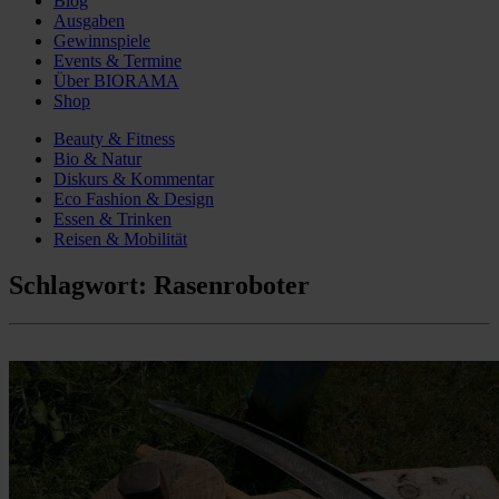
Blog
Ausgaben
Gewinnspiele
Events & Termine
Über BIORAMA
Shop
Beauty & Fitness
Bio & Natur
Diskurs & Kommentar
Eco Fashion & Design
Essen & Trinken
Reisen & Mobilität
Schlagwort:
Rasenroboter