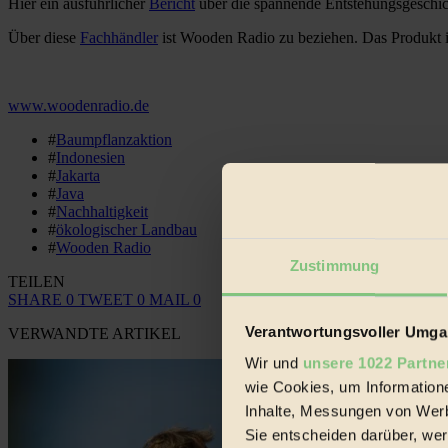
Hier ein ausführlicher
Bericht
über die spannende Entstehungsgeschic
Über diese
Fachhändler
ist Wooden Radio zu beziehen. Das Produkt ist
www.woodenradio.de
#
Baumpflanzaktion
#
Indonesien
#
Jakarta
#
Java
#
Nachhaltigkeit
#
ökologischer Landbau
#
Wooden Radio
Zustimmung
TEILEN
SHARE
0
TWEET
0
MAIL
0
Verantwortungsvoller Umgan
VERWANDTE ARTIKEL
Wir und
unsere 1022 Partne
wie Cookies, um Information
Inhalte, Messungen von Werb
Sie entscheiden darüber, wer