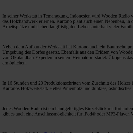
In seiner Werkstatt in Temanggung, Indonesien wird Wooden Radio vo
das Holzhandwerk erlernen. Kartono plant auch einen Nebenbau, in d
Arbeitsplätze und sichert langfristig den Lebensunterhalt vieler Famil
Neben dem Aufbau der Werkstatt hat Kartono auch ein Baumschulproj
Umgebung des Dorfes gesetzt. Ebenfalls aus den Erlösen von Wooden
von Ökolandbau-Experten in seinem Heimatdorf startet. Übrigens das e
ermöglichen.
In 16 Stunden und 20 Produktionschritten vom Zuschnitt des Holzes 
Kartonos Holzwerkstatt. Helles Pinienholz und dunkles, ostindische
Jedes Wooden Radio ist ein handgefertigtes Einzelstück mit fortlauf
gibt es auch eine Anschlussmöglichkeit für iPod® oder MP3-Player.