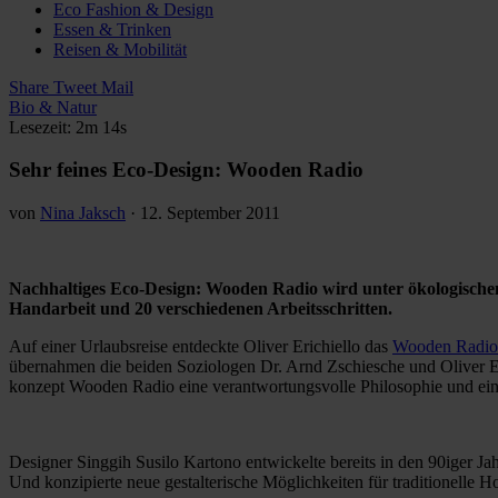
Eco Fashion & Design
Essen & Trinken
Reisen & Mobilität
Share
Tweet
Mail
Bio & Natur
Lesezeit: 2m 14s
Sehr feines Eco-Design: Wooden Radio
von
Nina Jaksch
·
12. September 2011
Nachhaltiges Eco-Design: Wooden Radio wird unter ökologischen 
Handarbeit und 20 verschiedenen Arbeitsschritten.
Auf einer Urlaubsreise entdeckte Oliver Erichiello das
Wooden Radi
übernahmen die beiden Soziologen Dr. Arnd Zschiesche und Oliver Er
konzept Wooden Radio eine verantwortungsvolle Philosophie und ein
Designer Singgih Susilo Kartono entwickelte bereits in den 90iger J
Und konzipierte neue gestalterische Möglichkeiten für traditionelle Ho