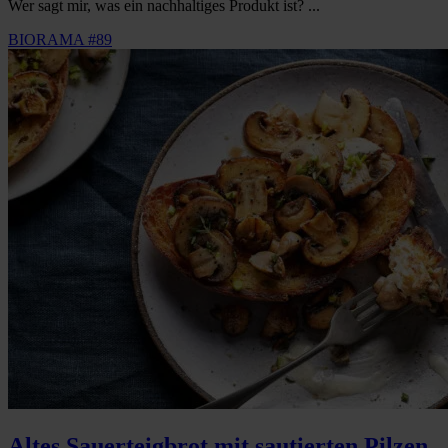
Wer sagt mir, was ein nachhaltiges Produkt ist? ...
BIORAMA #89
Altes Sauerteigbrot mit sautierten Pilzen