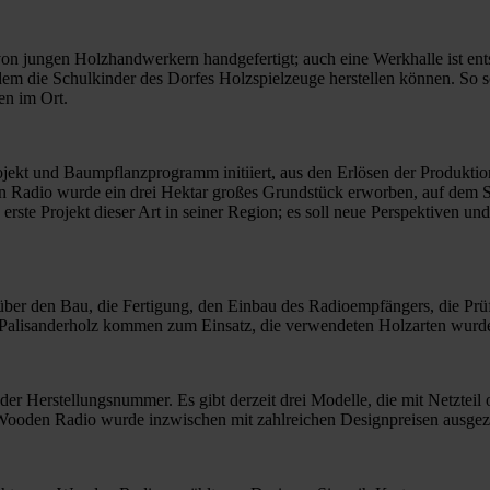
n jungen Holzhandwerkern handgefertigt; auch eine Werkhalle ist ents
em die Schulkinder des Dorfes Holzspielzeuge herstellen können. So s
ien im Ort.
ekt und Baumpflanzprogramm initiiert, aus den Erlösen der Produktio
 Radio wurde ein drei Hektar großes Grundstück erworben, auf dem Si
rste Projekt dieser Art in seiner Region; es soll neue Perspektiven un
über den Bau, die Fertigung, den Einbau des Radioempfängers, die Prü
s Palisanderholz kommen zum Einsatz, die verwendeten Holzarten wurd
ender Herstellungsnummer. Es gibt derzeit drei Modelle, die mit Netzt
 Wooden Radio wurde inzwischen mit zahlreichen Designpreisen ausgez