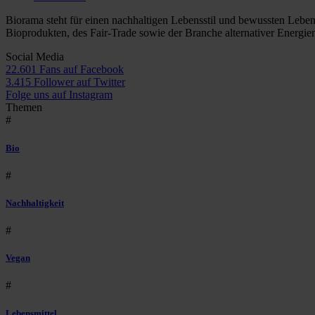
Biorama steht für einen nachhaltigen Lebensstil und bewussten Lebe
Bioprodukten, des Fair-Trade sowie der Branche alternativer Energie
Social Media
22.601 Fans auf Facebook
3.415 Follower auf Twitter
Folge uns auf Instagram
Themen
#
Bio
#
Nachhaltigkeit
#
Vegan
#
Lebensmittel