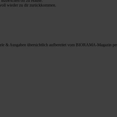
 inziwschen oft zu Hause.
 voll wieder zu dir zurückkommen.
spiele & Ausgaben übersichtlich aufbereitet vom BIORAMA-Magazin pe