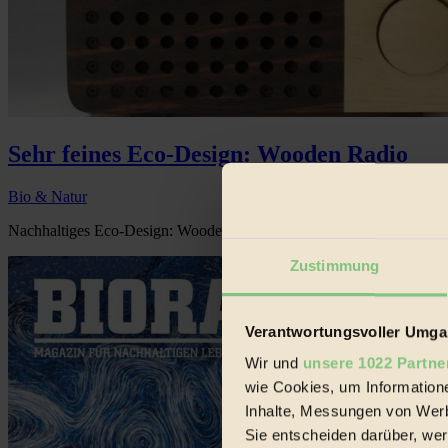
Sehr feines Eco-Design: Wooden Radio
Bio & Natur
Nachhaltiges Eco-Design: Wooden Radio wird unter ökologischen und s
Zustimmung
Verantwortungsvoller Umgan
Wir und
unsere 1022 Partne
wie Cookies, um Information
Inhalte, Messungen von Werb
Sie entscheiden darüber, wer