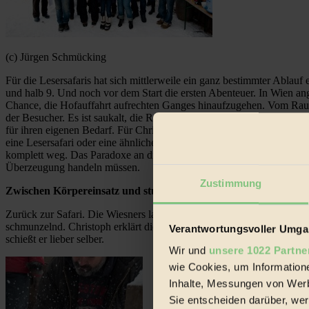
(c) Jürgen Schmücking
Für die Lesersafaris hat sich mittlerweile ein ganz bestimmter Ablau
und halb 9. Und noch vor dem Start die ersten Abenteuer. In Wien an
Chance, die Hofauffahrt aufrechten Ganges hinaufzugehen. Vom Rauf
der Besucher. Es ist saukalt, die Runde ist aber unvermeidlich. Nich
für ihren eigenen Bedarf. Für Christoph Wiesner ist klar, dass seine
eine Lesersafari oder eine ähnliche Veranstaltung stattfindet, schlac
komplett weg. Das Paradoxe an dieser Situation ist, dass die amtlich
Überzeugung handeln müssen.
Zustimmung
Zwischen Körpereinsatz und stummer Tätigkeit
Zurück zur Safari. Die Wiesners lassen sich von den Teilnehmern unt
schmunzelnd. Christoph erklärt die Funktion des Schlachtschussappa
Verantwortungsvoller Umgan
schießt er lieber selber.
Wir und
unsere 1022 Partne
wie Cookies, um Information
Inhalte, Messungen von Werb
Sie entscheiden darüber, wer