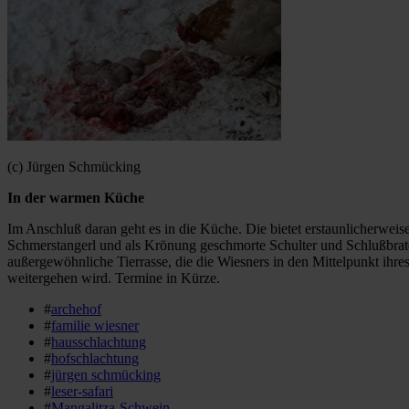
(c) Jürgen Schmücking
In der warmen Küche
Im Anschluß daran geht es in die Küche. Die bietet erstaunlicherweis
Schmerstangerl und als Krönung geschmorte Schulter und Schlußbrat
außergewöhnliche Tierrasse, die die Wiesners in den Mittelpunkt ihr
weitergehen wird. Termine in Kürze.
#
archehof
#
familie wiesner
#
hausschlachtung
#
hofschlachtung
#
jürgen schmücking
#
leser-safari
#
Mangalitza-Schwein