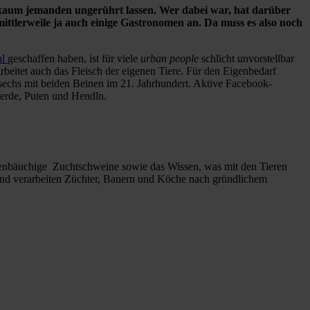
e kaum jemanden ungerührt lassen. Wer dabei war, hat darüber
mittlerweile ja auch einige Gastronomen an. Da muss es also noch
al
geschaffen haben, ist für viele
urban people
schlicht unvorstellbar
arbeitet auch das Fleisch der eigenen Tiere. Für den Eigenbedarf
e sechs mit beiden Beinen im 21. Jahrhundert. Aktive Facebook-
ferde, Puten und Hendln.
albenbäuchige Zuchtschweine sowie das Wissen, was mit den Tieren
 und verarbeiten Züchter, Bauern und Köche nach gründlichem