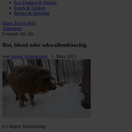
Eco Fashion & Design
Essen & Trinken
Reisen & Mobilität
Share
Tweet
Mail
Allgemein
Lesezeit: 4m 32s
Rot, blond oder schwalbenbäuchig
von
Jürgen Schmücking
·
1. März 2013
(c) Jürgen Schmücking