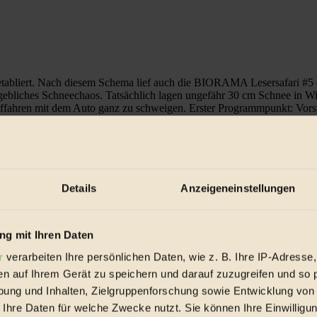
f etabliert. Nach diesem Schema lief auch die BIORAMA Lesersafari #5 
gebliches Schneechaos. Tatsächlich lagen ungefähr 30 cm Schnee in Wi
fahren mit dem Auto ganz zu schweigen. Erster Programmpunkt: Vorstel
ts fürchten die Wiesners im Moment mehr als „Schläfer“ in den Reihen d
 Tiere qualitativ um Kategorien besser sind, als die begutachteten Sc
htet Christoph die Schweine direkt in der Herde. Der Transportweg zum S
en Tierärzte und Lebensmittelkontrolleure das natürlich auch wissen, a
Details
Anzeigeneinstellungen
erschreiben, dass sie zwar beim Schlachten, Zerlegen und Zubereiten z
rates, zeigt es einmal an einem Stück Eichenholz und lässt dann ein 
g mit Ihren Daten
r
verarbeiten Ihre persönlichen Daten, wie z. B. Ihre IP-Adresse,
en auf Ihrem Gerät zu speichern und darauf zuzugreifen und so 
ung und Inhalten, Zielgruppenforschung sowie Entwicklung von
 Ihre Daten für welche Zwecke nutzt. Sie können Ihre Einwilligun