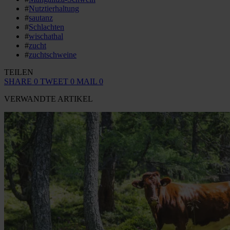
#
Nutztierhaltung
#
sautanz
#
Schlachten
#
wischathal
#
zucht
#
zuchtschweine
TEILEN
SHARE
0
TWEET
0
MAIL
0
VERWANDTE ARTIKEL