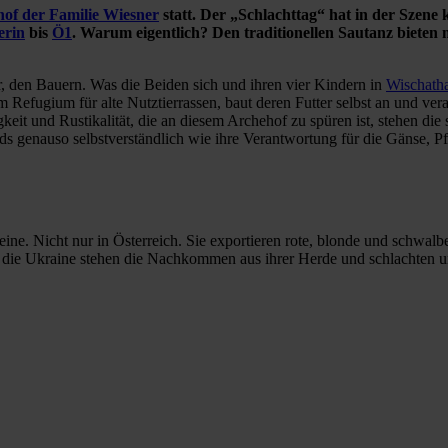
of der Familie Wiesner
statt. Der „Schlachttag“ hat in der Szen
erin
bis
Ö1
. Warum eigentlich? Den traditionellen Sautanz bieten 
 den Bauern. Was die Beiden sich und ihren vier Kindern in
Wischath
em Refugium für alte Nutztierrassen, baut deren Futter selbst an und ver
keit und Rustikalität, die an diesem Archehof zu spüren ist, stehen di
 genauso selbstverständlich wie ihre Verantwortung für die Gänse, P
weine. Nicht nur in Österreich. Sie exportieren rote, blonde und schw
 in die Ukraine stehen die Nachkommen aus ihrer Herde und schlachten