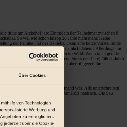
(die dritte am Archehof) ab: Eintrudeln der Teilnehmer zwischen 8
schathal. So viel wie schon knapp 20 Jahre nicht mehr. Keine
lung der Familie und des Betriebs. Dann eine kurze Vorstellrunde
er Teilnehmer. Schlachten dürfen sie nämlich daheim. Allerdings nur
hweine im AMA-System. Seine Tiere leben im Wald. Wenn nicht gerade
chlachthaus (und der damit verbundene Stress der Tiere) fällt dadurch
ufgrund der entsprechenden Regelungen aber oft gegen ihre
Über Cookies
uschauen dürfen. Essen darf aber niemand was. Alle unterschreiben
paar Teilnehmer zum Schuss kommen. Am Holz natürlich. Die Sau
 mithilfe von Technologien
personalisierte Werbung und
 Angeboten zu ermöglichen.
g jederzeit über die Cookie-